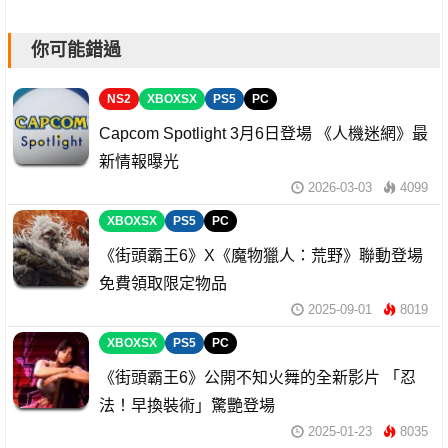
你可能錯過
NS2
XBOXSX
PS5
PC
Capcom Spotlight 3月6日登場 《人機迷網》最
新情報曝光
2026-03-03
4099
XBOXSX
PS5
PC
《街頭霸王6》X《魔物獵人：荒野》聯動登場
免費領取限定物品
2025-09-01
8019
XBOXSX
PS5
PC
《街頭霸王6》公開不知火舞的全新影片 「忍
法！早換裝術」驚艷登場
2025-01-23
8035