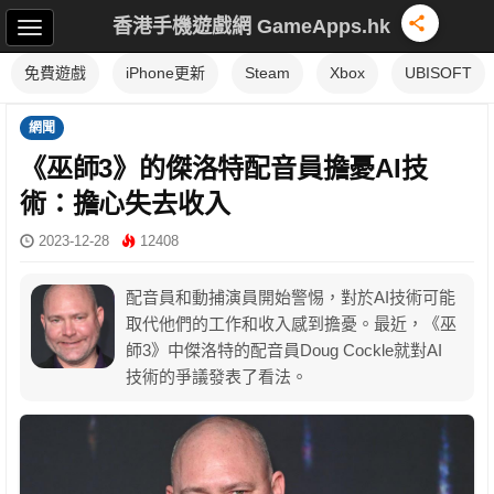
香港手機遊戲網 GameApps.hk
免費遊戲
iPhone更新
Steam
Xbox
UBISOFT
網聞
《巫師3》的傑洛特配音員擔憂AI技
術：擔心失去收入
2023-12-28
12408
配音員和動捕演員開始警惕，對於AI技術可能
取代他們的工作和收入感到擔憂。最近，《巫
師3》中傑洛特的配音員Doug Cockle就對AI
技術的爭議發表了看法。