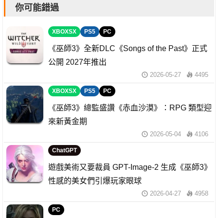
你可能錯過
XBOXSX
PS5
PC
《巫師3》全新DLC《Songs of the Past》正式
公開 2027年推出
2026-05-27
4495
XBOXSX
PS5
PC
《巫師3》總監盛讚《赤血沙漠》：RPG 類型迎
來新黃金期
2026-05-04
4106
ChatGPT
遊戲美術又要裁員 GPT-Image-2 生成《巫師3》
性感的美女們引爆玩家眼球
2026-04-27
4958
PC