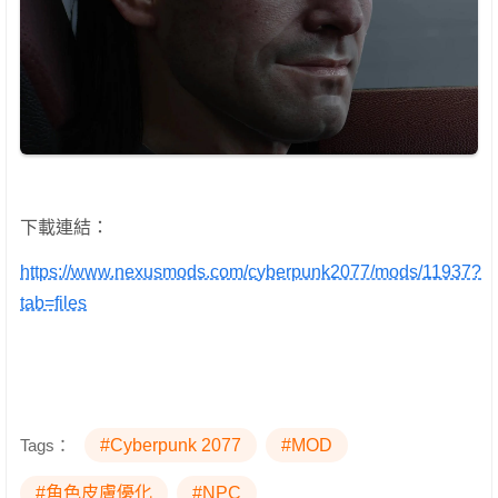
下載連結：
https://www.nexusmods.com/cyberpunk2077/mods/11937?
tab=files
Tags：
#Cyberpunk 2077
#MOD
#角色皮膚優化
#NPC