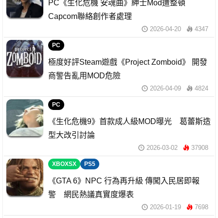
PC《生化危機 安魂曲》紳士Mod遭整頓
Capcom聯絡創作者處理
2026-04-20
4347
PC
極度好評Steam遊戲《Project Zomboid》 開發
商警告亂用MOD危險
2026-04-09
4824
PC
《生化危機9》首款成人級MOD曝光 葛蕾斯造
型大改引討論
2026-03-02
37908
XBOXSX
PS5
《GTA 6》NPC 行為再升級 傳闖入民居即報
警 網民熱議真實度爆表
2026-01-19
7698