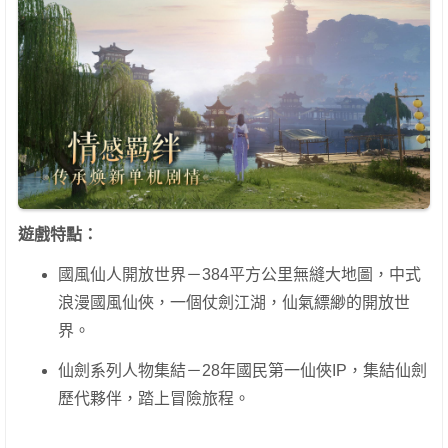
遊戲特點：
國風仙人開放世界－384平方公里無縫大地圖，中式
浪漫國風仙俠，一個仗劍江湖，仙氣縹緲的開放世
界。
仙劍系列人物集結－28年國民第一仙俠IP，集結仙劍
歷代夥伴，踏上冒險旅程。