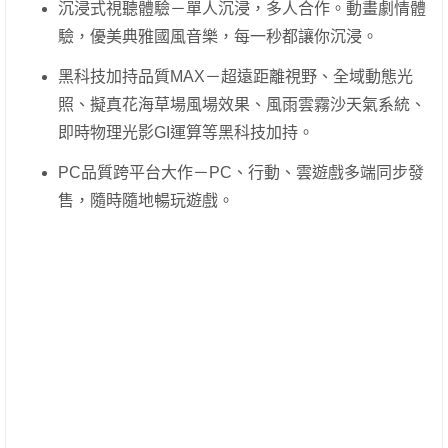
沉浸式視聽體驗－單人沉浸，多人合作。動畫劇情體
驗，優美典雅國風音樂，每一秒都讓你沉浸。
黑科技加持品質MAX－超遠距離視野、全域動態光
照、擬真花海草場風場效果、風雨雲霧沙天氣系統、
即時物理光影GI運算等黑科技加持。
PC品質跨平台大作－PC、行動、雲遊戲多端同步發
售，隨時隨地暢玩遊戲。