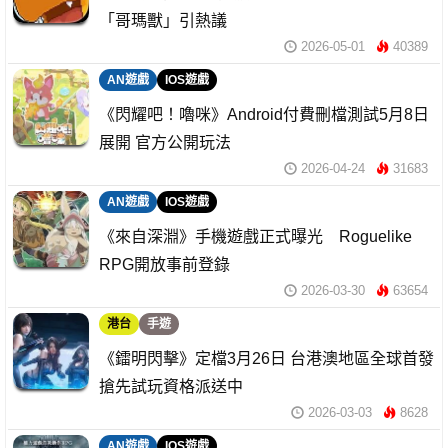
「哥瑪獸」引熱議
2026-05-01
40389
AN遊戲
IOS遊戲
《閃耀吧！嚕咪》Android付費刪檔測試5月8日
展開 官方公開玩法
2026-04-24
31683
AN遊戲
IOS遊戲
《來自深淵》手機遊戲正式曝光 Roguelike
RPG開放事前登錄
2026-03-30
63654
港台
手遊
《鐳明閃擊》定檔3月26日 台港澳地區全球首發
搶先試玩資格派送中
2026-03-03
8628
AN遊戲
IOS遊戲