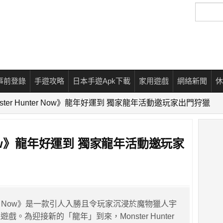
搜
尋
事前登錄
手遊攻略
日本手遊Apk下載
家用遊戲
網絡新聞
休
nster Hunter Now》龍年好運到 獨家龍年活動邀玩家出門狩獵
r Now》龍年好運到 獨家龍年活動邀玩家
unter Now》是一款引人入勝且令玩家沉浸於魔物獵人宇
戲。為迎接新的「龍年」到來，Monster Hunter