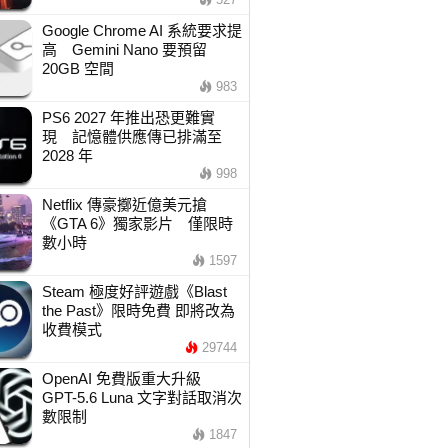
Google Chrome AI 系統要求提
高 Gemini Nano 要預留
20GB 空間
983
PS6 2027 年推出恐更難實
現 記憶體供應傳已排滿至
2028 年
998
Netflix 傳豪擲近億美元搶
《GTA 6》獨家影片 僅限時
數小時
1597
Steam 極度好評遊戲《Blast
the Past》限時免費 即將改為
收費模式
29744
OpenAI 免費版重大升級
GPT-5.6 Luna 文字對話取消次
數限制
1847