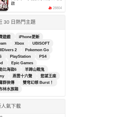
啟
28804
 近 30 日熱門主題
費遊戲
iPhone更新
eam
Xbox
UBISOFT
llDivers 2
Pokemon Go
S
PlayStation
PS4
od
Epic Games
勒比海盜6
羊蹄山戰鬼
ny
燕雲十六聲
慾望王座
庸群俠傳
雙穹幻想 Burst！
布林水族箱
新人氣下載
...