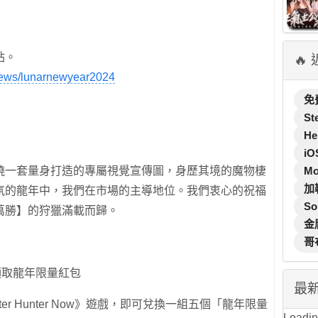
站。
🔥
news/lunarnewyear2024
免
St
He
iO
M
曉一套量身打造的專屬視覺宣傳圖，身歷其境的魔物棲
加
氛的龍年中，我們在市場的主導地位。我們衷心的祝福
So
萬勝】的狩獵滿載而歸。
金
哥
市領取龍年限量紅包
最
r Hunter Now》遊戲，即可兌換一組五個「龍年限量
Loading