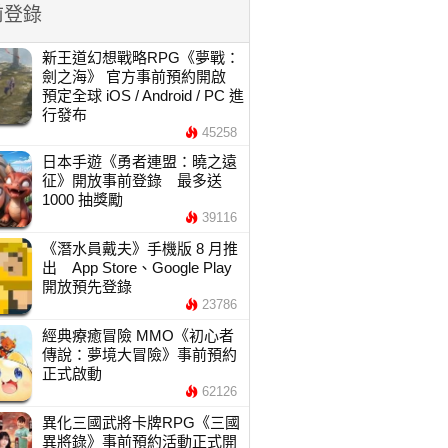
前登錄
新王道幻想戰略RPG《夢戰：
劍之海》 官方事前預約開啟
預定全球 iOS / Android / PC 進
行發布
45258
日本手遊《勇者連盟：曉之遠
征》開放事前登錄 最多送
1000 抽獎勵
39116
《潛水員戴夫》手機版 8 月推
出 App Store、Google Play
開放預先登錄
23786
經典療癒冒險 MMO《初心者
傳說：夢境大冒險》事前預約
正式啟動
62126
異化三國武將卡牌RPG《三國
異將錄》事前預約活動正式開