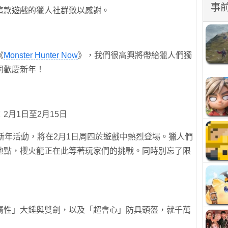
事
這款遊戲的獵人社群致以感謝。
《
Monster Hunter Now
》，我們很高興將帶給獵人們獨
同歡慶新年！
2月1日至2月15日
》全球農曆新年活動，將在2月1日周四於遊戲中熱烈登場。獵人們
地點，櫻火龍正在此等著玩家們的挑戰。同時別忘了限
屬性」大錘與雙劍，以及「超會心」防具頭盔，就千萬