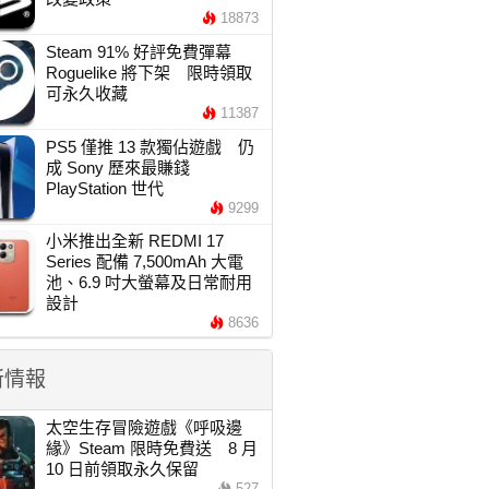
18873
Steam 91% 好評免費彈幕
Roguelike 將下架 限時領取
可永久收藏
11387
PS5 僅推 13 款獨佔遊戲 仍
成 Sony 歷來最賺錢
PlayStation 世代
9299
小米推出全新 REDMI 17
Series 配備 7,500mAh 大電
池、6.9 吋大螢幕及日常耐用
設計
8636
新情報
太空生存冒險遊戲《呼吸邊
緣》Steam 限時免費送 8 月
10 日前領取永久保留
527