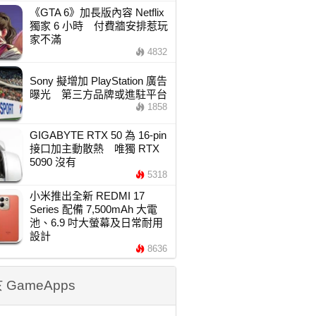
《GTA 6》加長版內容 Netflix
獨家 6 小時 付費牆安排惹玩
家不滿
4832
Sony 擬增加 PlayStation 廣告
曝光 第三方品牌或進駐平台
1858
GIGABYTE RTX 50 為 16-pin
接口加主動散熱 唯獨 RTX
5090 沒有
5318
小米推出全新 REDMI 17
Series 配備 7,500mAh 大電
池、6.9 吋大螢幕及日常耐用
設計
8636
 GameApps