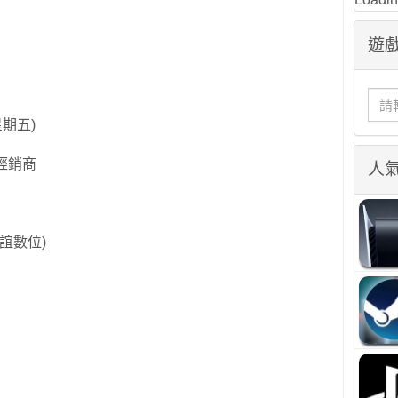
遊戲
星期五)
權經銷商
人
 (德誼數位)