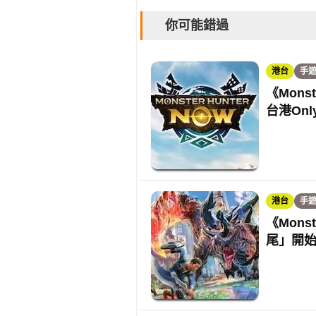
你可能錯過
港台
手
《Mons
台港On
港台
手
《Mons
尾」開