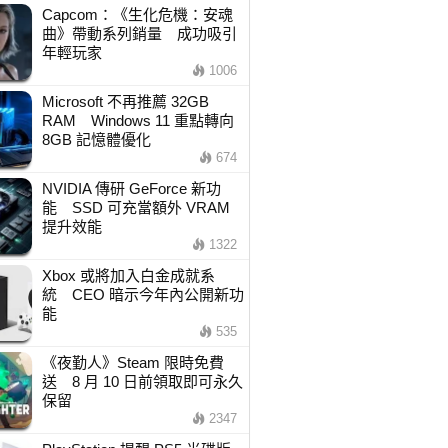
Capcom：《生化危機：安魂
曲》帶動系列銷量 成功吸引
年輕玩家
1006
Microsoft 不再推薦 32GB
RAM Windows 11 重點轉向
8GB 記憶體優化
674
NVIDIA 傳研 GeForce 新功
能 SSD 可充當額外 VRAM
提升效能
1322
Xbox 或將加入白金成就系
統 CEO 暗示今年內公開新功
能
535
《夜勤人》Steam 限時免費
送 8 月 10 日前領取即可永久
保留
2347