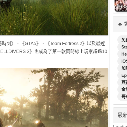
🔥
免
、《GTA5》、《Team Fortress 2》以及最近
St
ELLDIVERS 2》也成為了第一款同時線上玩家超過10
He
iO
加
Ep
燕
金
哥
最
Loading