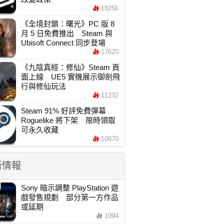
18256
《全境封鎖：曙光》PC 版 8
月 5 日免費推出 Steam 與
Ubisoft Connect 同步登場
17620
《九陰真經：修仙》Steam 頁
面上線 UE5 實機展示御劍飛
行與修仙玩法
11232
Steam 91% 好評免費彈幕
Roguelike 將下架 限時領取
可永久收藏
10870
新情報
Sony 暗示調整 PlayStation 遊
戲發售規劃 部分第一方作品
或延期
1094