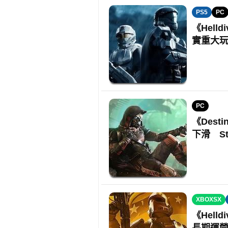
PS5
PC
《Hell
實重大
PC
《Dest
下滑 S
XBOXSX
《Hell