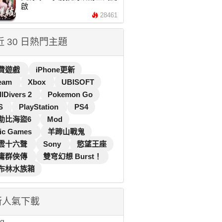
啟
28461
 近 30 日熱門主題
費遊戲
iPhone更新
eam
Xbox
UBISOFT
llDivers 2
Pokemon Go
S
PlayStation
PS4
勒比海盜6
Mod
ic Games
羊蹄山戰鬼
雲十六聲
Sony
慾望王座
庸群俠傳
雙穹幻想 Burst！
布林水族箱
新人氣下載
...