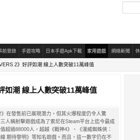
搜
尋
事前登錄
手遊攻略
日本手遊Apk下載
家用遊戲
網絡新聞
休
IVERS 2》好評如潮 線上人數突破11萬峰值
》好評如潮 線上人數突破11萬峰值
RS 2》在發售前已展現潛力，但其火爆程度仍令人驚
三人稱射擊遊戲成為了索尼在Steam平台上迄今最成
值超過88000人，超越《戰神4》、《漫威蜘蛛俠：
線 期待黎明》等知名遊戲。而且，這一數字仍在不