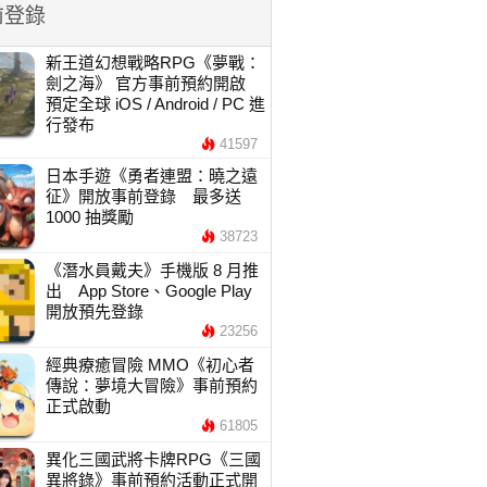
前登錄
新王道幻想戰略RPG《夢戰：
劍之海》 官方事前預約開啟
預定全球 iOS / Android / PC 進
行發布
41597
日本手遊《勇者連盟：曉之遠
征》開放事前登錄 最多送
1000 抽獎勵
38723
《潛水員戴夫》手機版 8 月推
出 App Store、Google Play
開放預先登錄
23256
經典療癒冒險 MMO《初心者
傳說：夢境大冒險》事前預約
正式啟動
61805
異化三國武將卡牌RPG《三國
異將錄》事前預約活動正式開