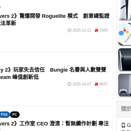
divers 2》驚爆開發 Roguelite 模式 創意總監證
玩法革新
2025-12-11
7600
iny 2》玩家失去信任 Bungie 名譽與人數雙雙
team 峰值創新低
2025-10-07
9637
關於
PS5
PC
divers 2》工作室 CEO 澄清：暫無續作計劃 專注
G