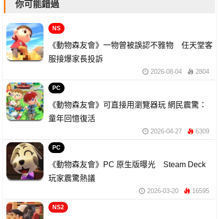
你可能錯過
NS
《動物森友會》一物曾被誤認不雅物 任天堂客
服接爆家長投訴
2026-08-04
2804
PC
《動物森友會》可直接用瀏覽器玩 網民震驚：
童年回憶復活
2026-04-27
6309
PC
《動物森友會》PC 原生版曝光 Steam Deck
玩家震驚熱議
2026-03-20
16595
NS2