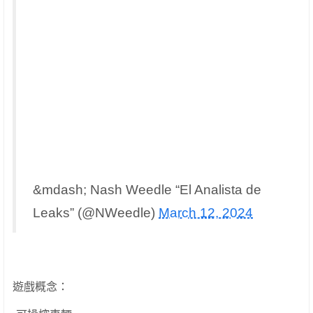
&mdash; Nash Weedle “El Analista de
Leaks” (@NWeedle)
March 12, 2024
遊戲概念：