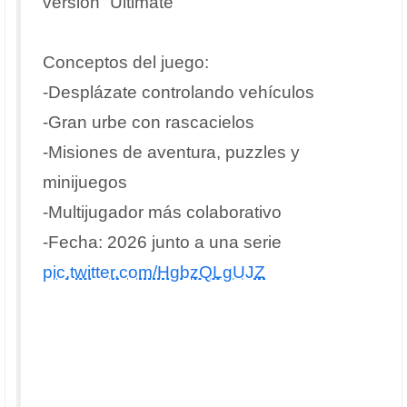
versión “Ultimate”
Conceptos del juego:
-Desplázate controlando vehículos
-Gran urbe con rascacielos
-Misiones de aventura, puzzles y
minijuegos
-Multijugador más colaborativo
-Fecha: 2026 junto a una serie
pic.twitter.com/HgbzQLgUJZ