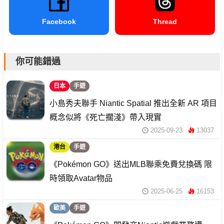
Facebook
Thread
你可能錯過
日本
手遊
小島秀夫聯手 Niantic Spatial 推出全新 AR 項目
概念似將《死亡擱淺》帶入現實
2025-09-23
13037
港台
手遊
《Pokémon GO》送出MLB聯乘免費兌換碼 限
時領取Avatar物品
2025-06-25
16153
歐美
手遊