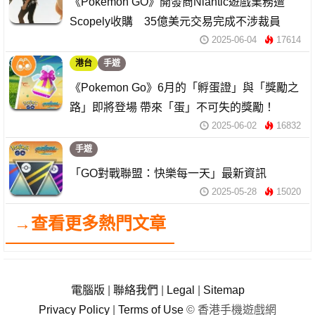
《Pokémon GO》開發商Niantic遊戲業務遭
Scopely收購 35億美元交易完成不涉裁員
2025-06-04
17614
港台
手遊
《Pokemon Go》6月的「孵蛋證」與「獎勵之
路」即將登場 帶來「蛋」不可失的獎勵！
2025-06-02
16832
手遊
「GO對戰聯盟：快樂每一天」最新資訊
2025-05-28
15020
→查看更多熱門文章
電腦版
|
聯絡我們
|
Legal
|
Sitemap
Privacy Policy
|
Terms of Use
© 香港手機遊戲網