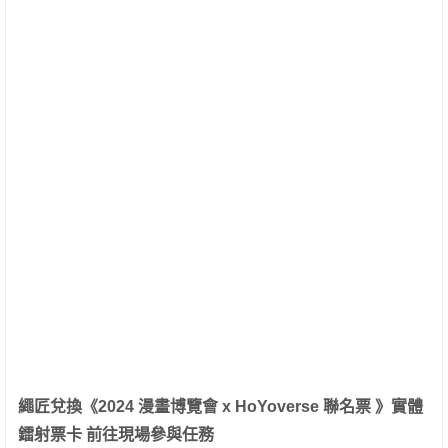
繩匠兌換《
2024
漫畫博覽會
x HoYoverse
聯名票
》實體
鐳射票卡
前往現場參與任務