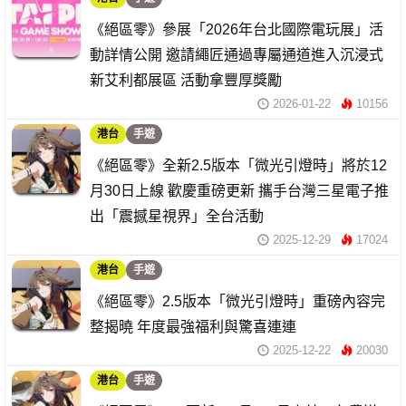
《絕區零》參展「2026年台北國際電玩展」活
動詳情公開 邀請繩匠通過專屬通道進入沉浸式
新艾利都展區 活動拿豐厚獎勵
2026-01-22
10156
港台
手遊
《絕區零》全新2.5版本「微光引燈時」將於12
月30日上線 歡慶重磅更新 攜手台灣三星電子推
出「震撼星視界」全台活動
2025-12-29
17024
港台
手遊
《絕區零》2.5版本「微光引燈時」重磅內容完
整揭曉 年度最強福利與驚喜連連
2025-12-22
20030
港台
手遊