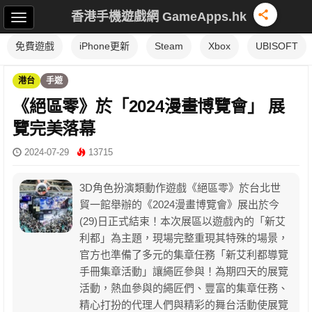
香港手機遊戲網 GameApps.hk
免費遊戲
iPhone更新
Steam
Xbox
UBISOFT
港台
手遊
《絕區零》於「2024漫畫博覽會」 展
覽完美落幕
2024-07-29
13715
3D角色扮演類動作遊戲《絕區零》於台北世
貿一館舉辦的《2024漫畫博覽會》展出於今
(29)日正式結束！本次展區以遊戲內的「新艾
利都」為主題，現場完整重現其特殊的場景，
官方也準備了多元的集章任務「新艾利都導覽
手冊集章活動」讓繩匠參與！為期四天的展覽
活動，熱血參與的繩匠們、豐富的集章任務、
精心打扮的代理人們與精彩的舞台活動使展覽