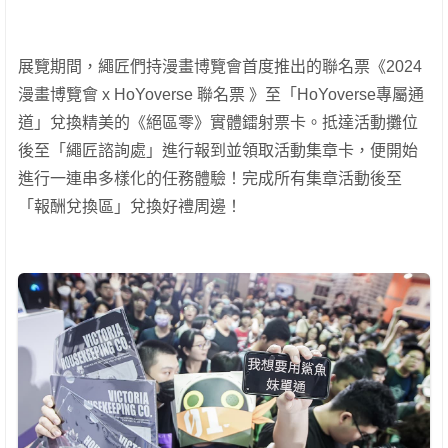
展覽期間，繩匠們持漫畫博覽會首度推出的聯名票《2024
漫畫博覽會 x HoYoverse 聯名票 》至「HoYoverse專屬通
道」兌換精美的《絕區零》實體鐳射票卡。抵達活動攤位
後至「繩匠諮詢處」進行報到並領取活動集章卡，便開始
進行一連串多樣化的任務體驗！完成所有集章活動後至
「報酬兌換區」兌換好禮周邊！