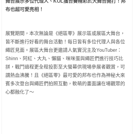
舞台展示多位代理人、
KOL
擂台賽精彩於大舞台開打！邦
布也超可愛亮相！
展覽期間，本次無論是《絕區零》展示區或展區大舞台，
皆不斷進行好看的舞台活動！每日皆有多位代理人與各位
繩匠見面。展區大舞台更邀請人氣實況主及YouTuber：
Shinn、阿紅、大丸、懶貓、咪咪蛋與繩匠們進行技巧比
拼，戰鬥過程更全程投影至大螢幕供現場參展者觀賞，可
謂熱血沸騰！且《絕區零》最可愛的邦布也作為神秘大來
賓多次登台與繩匠們拍照互動，軟萌的畫面讓在場觀眾的
心都融化了～