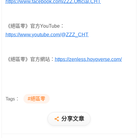
https://www.facebook.com/ZZZ.Official.CHT
《絕區零》官方YouTube：
https://www.youtube.com/@ZZZ_CHT
《絕區零》官方網站：
https://zenless.hoyoverse.com/
Tags：
#絕區零
分享文章