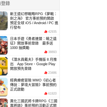
前登錄
新王道幻想戰略RPG《夢戰：
劍之海》 官方事前預約開啟
預定全球 iOS / Android / PC 進
行發布
42935
日本手遊《勇者連盟：曉之遠
征》開放事前登錄 最多送
1000 抽獎勵
38893
《潛水員戴夫》手機版 8 月推
出 App Store、Google Play
開放預先登錄
23486
經典療癒冒險 MMO《初心者
傳說：夢境大冒險》事前預約
正式啟動
61920
異化三國武將卡牌RPG《三國
異將錄》事前預約活動正式開