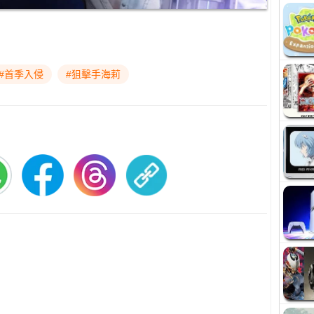
#首季入侵
#狙擊手海莉