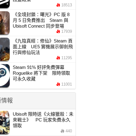
18513
《全境封鎖：曙光》PC 版 8
月 5 日免費推出 Steam 與
Ubisoft Connect 同步登場
17939
《九陰真經：修仙》Steam 頁
面上線 UE5 實機展示御劍飛
行與修仙玩法
11295
Steam 91% 好評免費彈幕
Roguelike 將下架 限時領取
可永久收藏
11001
新情報
Ubisoft 限時送《火線獵殺：未
來戰士》 PC 玩家免費永久
領取
440