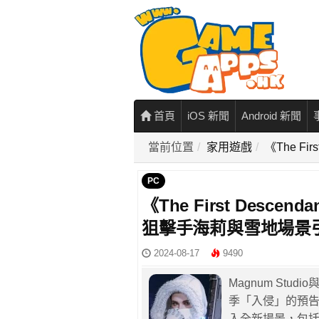
首頁
iOS 新聞
Android 新聞
當前位置
家用遊戲
《The F
PC
《The First Desc
狙擊手海莉與雪地場景
2024-08-17
9490
Magnum Studi
季「入侵」的預
入全新場景，包