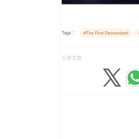
Tags：
#The First Descendant
分享文章