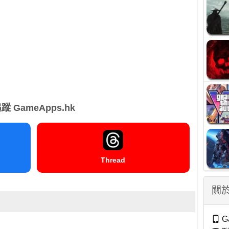
蹤 GameApps.hk
Thread
關於
G