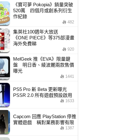
《寶可夢 Pokopia》銷量突破
520萬 四個月或創系列衍生
作紀錄
482
集英社100週年大放送
《ONE PIECE》等375部漫畫
海外免費睇
920
MelGeek 推《EVA》限量鍵
盤 明日香、綾波麗兩款售價
曝光
1441
PS5 Pro 新 Beta 更新曝光
PSSR 2.0 所有遊戲預設啟用
1633
Capcom 回應 PlayStation 停推
實體遊戲 稱對業務影響有限
1387