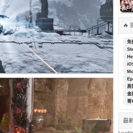
🔥
免
St
He
iO
M
Ep
燕
金
哥
最
Loading