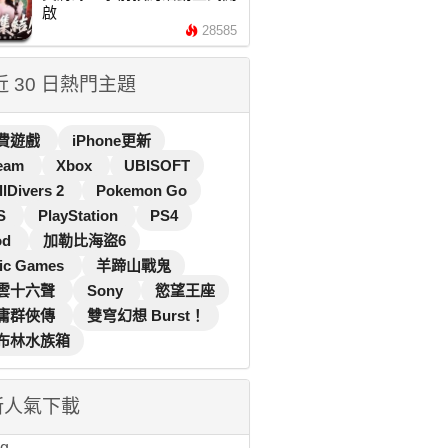
啟
28585
 近 30 日熱門主題
費遊戲
iPhone更新
eam
Xbox
UBISOFT
llDivers 2
Pokemon Go
S
PlayStation
PS4
od
加勒比海盜6
ic Games
羊蹄山戰鬼
雲十六聲
Sony
慾望王座
庸群俠傳
雙穹幻想 Burst！
布林水族箱
新人氣下載
...