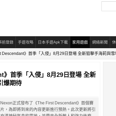
搜
尋
事前登錄
手遊攻略
日本手遊Apk下載
家用遊戲
網絡新聞
休
irst Descendant》首季「入侵」8月29日登場 全新狙擊手海莉
endant》首季「入侵」8月29日登場 全新
引爆期待
o與Nexon正式發布了《The First Descendant》首個賽
告片，為即將到來的內容更新進行預熱。此次更新將引
括充滿神秘氣息的雪地，並帶來全新敵人和強力後裔