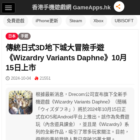
香港手機遊戲網 GameApps.hk
免費遊戲
iPhone更新
Steam
Xbox
UBISOFT
日本
手遊
傳統日式3D地下城大冒險手遊
《Wizardry Variants Daphne》10月
15日上市
2024-10-04
21551
根據最新消息，Drecom公司宣布旗下全新手
機遊戲《Wizardry Variants Daphne》（簡稱
「ウィズダフネ」）將於2024年10月15日正
式在iOS和Android平台上推出。該作為免費遊
玩（內含道具課金），並且是《Wizardry》系
列的全新作品，吸引了眾多玩家關注。目前，
遊戲的事前登錄人數已突破25萬大關。