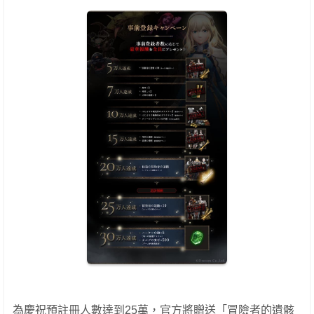
為慶祝預註冊人數達到25萬，官方將贈送「冒險者的遺骸