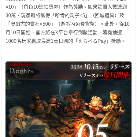
×10」（角色10連抽獎券）作為獎勵。如果註冊人數達到
30萬，玩家還將獲得「哈肯的鉤子×5」（回城道具）及
「奧爾古的寶石×500」（遊戲內免費貨幣）。此外，從10
月10日開始，官方將在X平台舉行倒數活動，隨機抽選
1000名玩家贏取最高1萬日圓的「えらべるPay」獎勵。