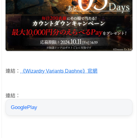
連結：
《Wizardry Variants Daphne》官網
連結：
GooglePlay