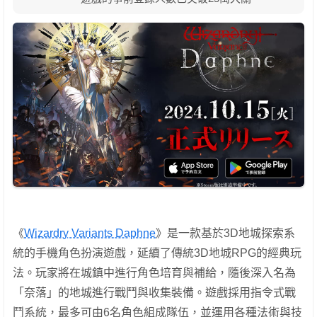
《
Wizardry Variants Daphne
》是一款基於3D地城探索系
統的手機角色扮演遊戲，延續了傳統3D地城RPG的經典玩
法。玩家將在城鎮中進行角色培育與補給，隨後深入名為
「奈落」的地城進行戰鬥與收集裝備。遊戲採用指令式戰
鬥系統，最多可由6名角色組成隊伍，並運用各種法術與技