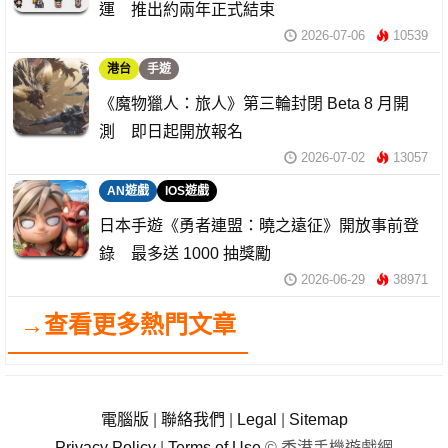
運 推出約兩年正式結束
2026-07-06
10539
港台
手遊
《魔物獵人：旅人》第三輪封閉 Beta 8 月開
測 即日起開放報名
2026-07-02
13057
AN遊戲
IOS遊戲
日本手遊《勇者連盟：曉之遠征》開放事前登
錄 最多送 1000 抽獎勵
2026-06-29
38971
→查看更多熱門文章
電腦版
|
聯絡我們
|
Legal
|
Sitemap
Privacy Policy
|
Terms of Use
© 香港手機遊戲網