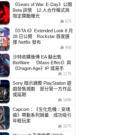
《Gears of War: E-Day》公開
Beta 詳情 12 人合作模式與
限定獎勵曝光
675
《GTA 6》Extended Look 8 月
28 日公開 Rockstar 首度選
擇 Netflix 發布
906
沙特收購後傳 EA 擬出售
BioWare 《Mass Effect》與
《Dragon Age》IP 或易手
1176
Sony 暗示調整 PlayStation 遊
戲發售規劃 部分第一方作品
或延期
1698
Capcom：《生化危機：安魂
曲》帶動系列銷量 成功吸引
年輕玩家
1575