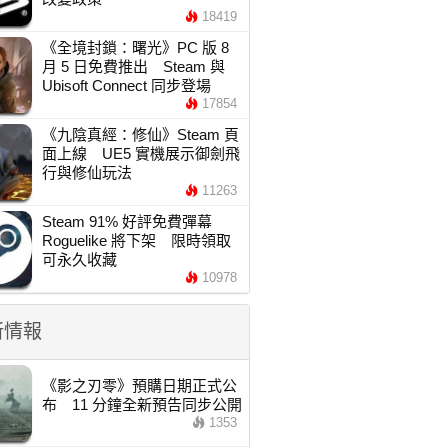
18419
《全境封鎖：曙光》PC 版 8
月 5 日免費推出 Steam 與
Ubisoft Connect 同步登場
17854
《九陰真經：修仙》Steam 頁
面上線 UE5 實機展示御劍飛
行與修仙玩法
11263
Steam 91% 好評免費彈幕
Roguelike 將下架 限時領取
可永久收藏
10978
新情報
《影之刃零》預購日期正式公
布 11 分鐘全新預告同步公開
1353