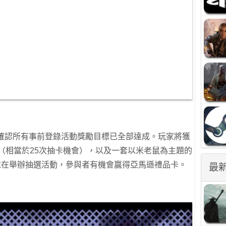
方確認所有事前登錄活動獎勵目標已全部達成。玩家將獲
個（相當於25次抽卡機會），以及一套以米老鼠為主題的
還在舉辦抽選活動，參與者有機會贏得亞馬遜禮品卡。
最