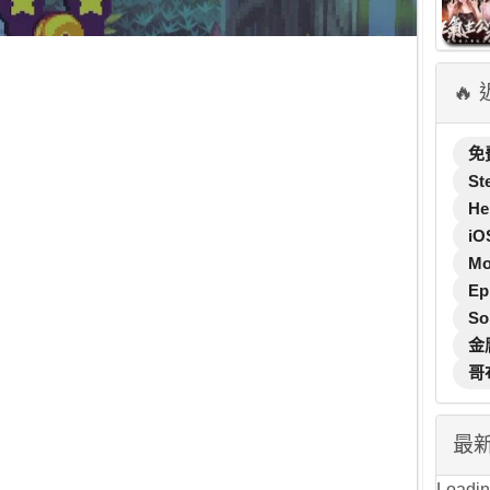
🔥
免
St
He
iO
M
Ep
So
金
哥
最
Loading