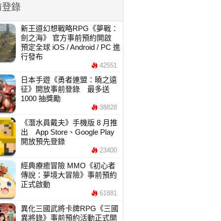
前登錄
新王道幻想戰略RPG《夢戰：
劍之海》 官方事前預約開啟
預定全球 iOS / Android / PC 進
行發布
42551
日本手遊《勇者連盟：曉之遠
征》開放事前登錄 最多送
1000 抽獎勵
38828
《潛水員戴夫》手機版 8 月推
出 App Store、Google Play
開放預先登錄
23400
經典療癒冒險 MMO《初心者
傳說：夢境大冒險》事前預約
正式啟動
61881
異化三國武將卡牌RPG《三國
異將錄》事前預約活動正式開