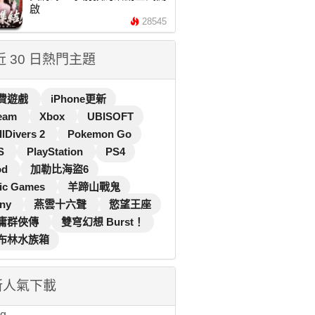
啟
28545
 近 30 日熱門主題
費遊戲
iPhone更新
eam
Xbox
UBISOFT
llDivers 2
Pokemon Go
S
PlayStation
PS4
od
加勒比海盜6
ic Games
羊蹄山戰鬼
ny
燕雲十六聲
慾望王座
庸群俠傳
雙穹幻想 Burst！
布林水族箱
新人氣下載
...