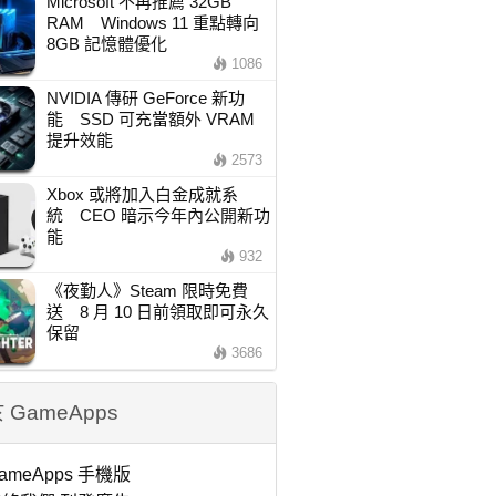
Microsoft 不再推薦 32GB
RAM Windows 11 重點轉向
8GB 記憶體優化
1086
NVIDIA 傳研 GeForce 新功
能 SSD 可充當額外 VRAM
提升效能
2573
Xbox 或將加入白金成就系
統 CEO 暗示今年內公開新功
能
932
《夜勤人》Steam 限時免費
送 8 月 10 日前領取即可永久
保留
3686
 GameApps
ameApps 手機版