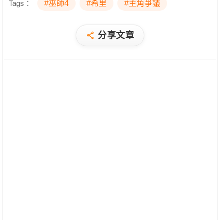
Tags：
#巫師4
#希里
#主角爭議
分享文章