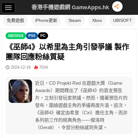
香港手機遊戲網 GameApps.hk
免費遊戲
iPhone更新
Steam
Xbox
UBISOFT
XBOXSX
PS5
PC
《巫師4》以希里為主角引發爭議 製作
團隊回應粉絲質疑
2024-12-19
7034
近日，CD Projekt Red 在遊戲大獎（Game
Awards）期間釋出了《巫師4》的首支預告
片，立刻引發玩家熱議。然而，隨著預告片的
發布，圍繞遊戲主角的爭議再度升溫。這次，
《巫師4》確定由希里（Ciri）擔任主角，而非
系列前三作的經典角色——傑洛特
（Geralt），令部分粉絲感到失望。