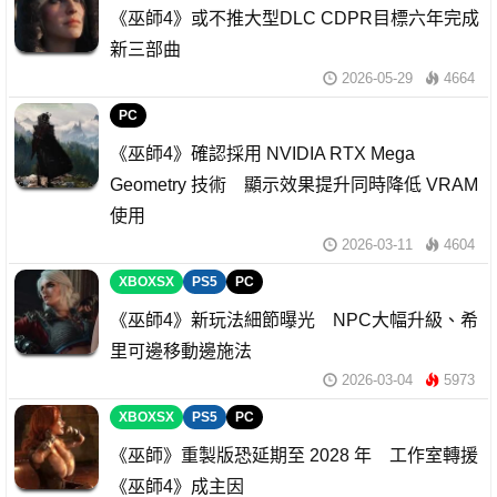
《巫師4》或不推大型DLC CDPR目標六年完成
新三部曲
2026-05-29
4664
PC
《巫師4》確認採用 NVIDIA RTX Mega
Geometry 技術 顯示效果提升同時降低 VRAM
使用
2026-03-11
4604
XBOXSX
PS5
PC
《巫師4》新玩法細節曝光 NPC大幅升級、希
里可邊移動邊施法
2026-03-04
5973
XBOXSX
PS5
PC
《巫師》重製版恐延期至 2028 年 工作室轉援
《巫師4》成主因