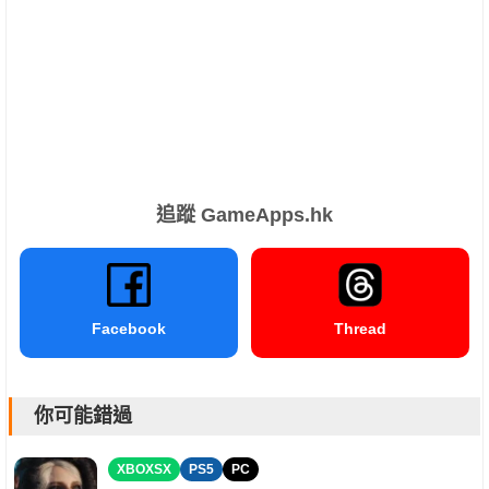
追蹤 GameApps.hk
Facebook
Thread
你可能錯過
XBOXSX
PS5
PC