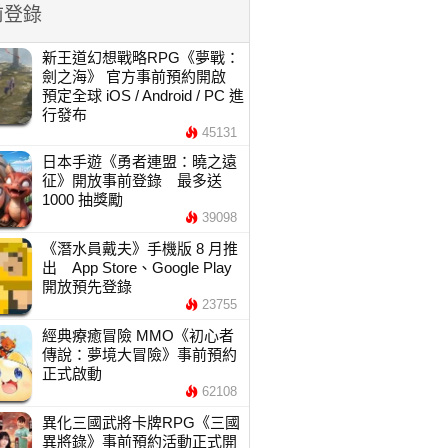
前登錄
新王道幻想戰略RPG《夢戰：
劍之海》 官方事前預約開啟
預定全球 iOS / Android / PC 進
行發布
45131
日本手遊《勇者連盟：曉之遠
征》開放事前登錄 最多送
1000 抽獎勵
39098
《潛水員戴夫》手機版 8 月推
出 App Store、Google Play
開放預先登錄
23755
經典療癒冒險 MMO《初心者
傳說：夢境大冒險》事前預約
正式啟動
62108
異化三國武將卡牌RPG《三國
異將錄》事前預約活動正式開