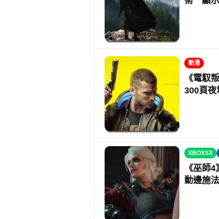
術 顯示
動漫
《電馭叛
300頁
XBOXSX
《巫師4
動邊施