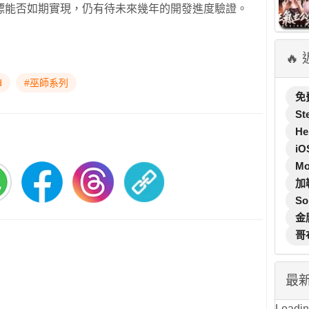
標能否如期實現，仍有待未來幾年的開發進度驗證。
🔥
d
#巫師系列
免
St
He
iO
M
加
So
金
哥
最
Loading