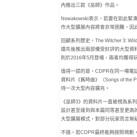
內推出三款《巫師》作品。
Nowakowski表示，若要在如
作大型擴展內容將會非常困難，因
回顧系列歷史，The Witcher 3: 
還先後推出兩部備受好評的大型資
則於2016年5月登場，兩者均獲得
值得一提的是，CDPR在同一場電
資料片《舊時曲》（Songs of t
待一次大型內容擴充。
《巫師3》的資料片一直被視為系
設計甚至達到與本篇同等甚至更高
大型擴展模式，對部分玩家而言無
不過，若CDPR最終能夠按照規