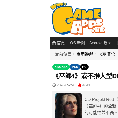
首頁
iOS 新聞
Android 新聞
當前位置
家用遊戲
《巫師4》
XBOXSX
PS5
PC
《巫師4》或不推大型D
2026-05-29
4644
CD Projekt
《巫師4》的全新
的可能性並不高