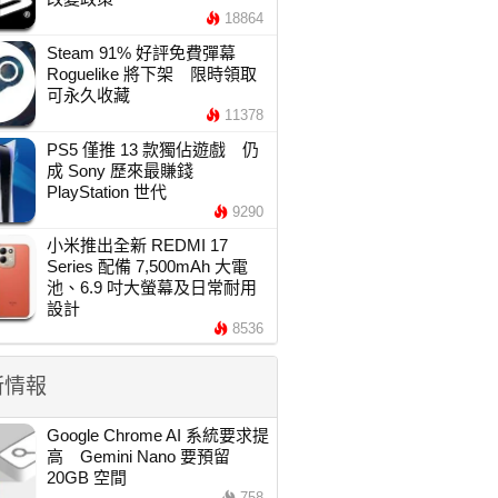
18864
Steam 91% 好評免費彈幕
Roguelike 將下架 限時領取
可永久收藏
11378
PS5 僅推 13 款獨佔遊戲 仍
成 Sony 歷來最賺錢
PlayStation 世代
9290
小米推出全新 REDMI 17
Series 配備 7,500mAh 大電
池、6.9 吋大螢幕及日常耐用
設計
8536
新情報
Google Chrome AI 系統要求提
高 Gemini Nano 要預留
20GB 空間
758