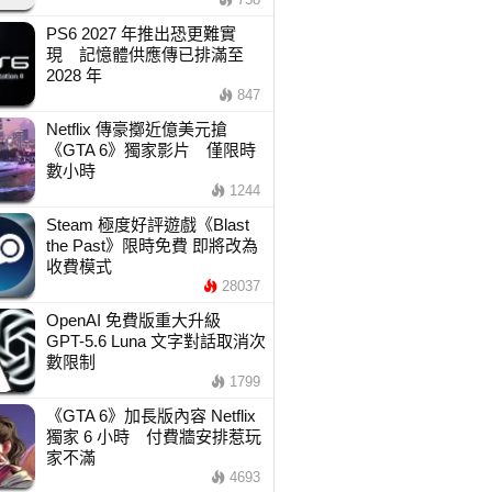
PS6 2027 年推出恐更難實
現 記憶體供應傳已排滿至
2028 年
847
Netflix 傳豪擲近億美元搶
《GTA 6》獨家影片 僅限時
數小時
1244
Steam 極度好評遊戲《Blast
the Past》限時免費 即將改為
收費模式
28037
OpenAI 免費版重大升級
GPT-5.6 Luna 文字對話取消次
數限制
1799
《GTA 6》加長版內容 Netflix
獨家 6 小時 付費牆安排惹玩
家不滿
4693