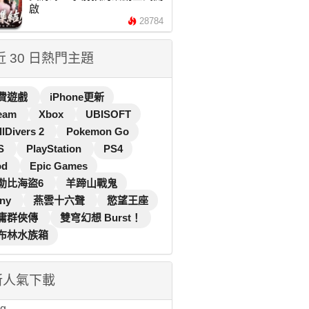
啟
28784
 近 30 日熱門主題
費遊戲
iPhone更新
eam
Xbox
UBISOFT
llDivers 2
Pokemon Go
S
PlayStation
PS4
od
Epic Games
勒比海盜6
羊蹄山戰鬼
ny
燕雲十六聲
慾望王座
庸群俠傳
雙穹幻想 Burst！
布林水族箱
新人氣下載
...