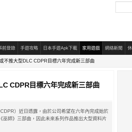
搜
尋
事前登錄
手遊攻略
日本手遊Apk下載
家用遊戲
網絡新聞
休
或不推大型DLC CDPR目標六年完成新三部曲
LC CDPR目標六年完成新三部曲
 Red（CDPR）近日透露，由於公司希望在六年內完成始於
《巫師》三部曲，因此未來系列作品推出大型資料片
。