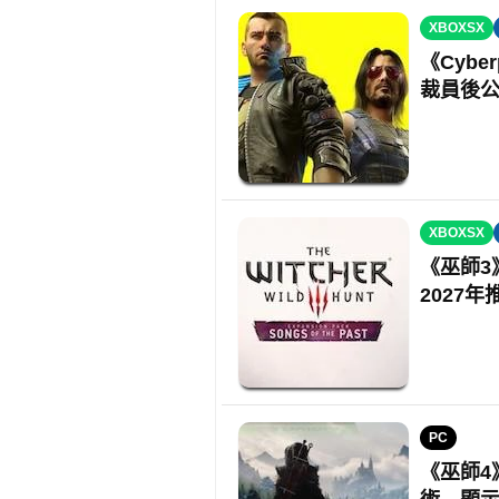
XBOXSX
《Cybe
裁員後
XBOXSX
《巫師3》
2027年
PC
《巫師4》確