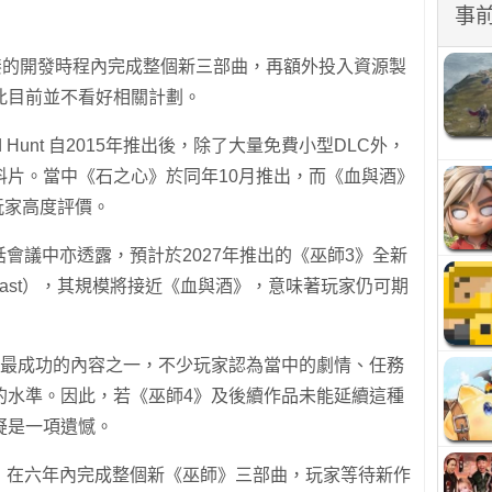
事
此緊湊的開發時程內完成整個新三部曲，再額外投入資源製
此目前並不看好相關計劃。
Wild Hunt 自2015年推出後，除了大量免費小型DLC外，
料片。當中《石之心》於同年10月推出，而《血與酒》
玩家高度評價。
話會議中亦透露，預計於2027年推出的《巫師3》全新
he Past），其規模將接近《血與酒》，意味著玩家仍可期
列最成功的內容之一，不少玩家認為當中的劇情、任務
的水準。因此，若《巫師4》及後續作品未能延續這種
疑是一項遺憾。
劃，在六年內完成整個新《巫師》三部曲，玩家等待新作