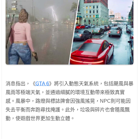
消息指出，《
GTA 6
》將引入動態天氣系統，包括颶風與暴
風雨等極端天氣，並通過細膩的環境互動帶來極致真實
感。風暴中，路燈與標誌牌會因強風搖晃，NPC則可能因
失去平衡而奔跑尋找掩護。此外，垃圾與碎片也會隨風飄
動，使遊戲世界更加生動立體。