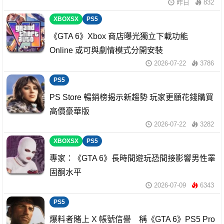
昨日
832
XBOXSX
PS5
《GTA 6》Xbox 商店曝光獨立下載功能
Online 或可與劇情模式分開安裝
2026-07-22
3786
PS5
PS Store 暢銷榜揭示新趨勢 玩家更願花錢購買
高價豪華版
2026-07-22
3282
XBOXSX
PS5
專家：《GTA 6》長時間遊玩恐間接影響男性睪
固酮水平
2026-07-09
6343
PS5
爆料者賭上 X 帳號信譽 稱《GTA 6》PS5 Pro