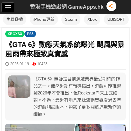
香港手機遊戲網 GameApps.hk
免費遊戲
iPhone更新
Steam
Xbox
UBISOFT
XBOXSX
PS5
《GTA 6》動態天氣系統曝光 颶風與暴
風雨帶來極致真實感
2025-01-19
10423
《GTA 6》無疑是目前遊戲業界最受期待的作
品之一。雖然近期有報導指出，遊戲可能推遲
到2026年才會推出，但Rockstar尚未正式確
認。不過，最近有消息來源聲稱曾觀看過去年
的遊戲測試版本，透露了更多關於這款新作的
細節。