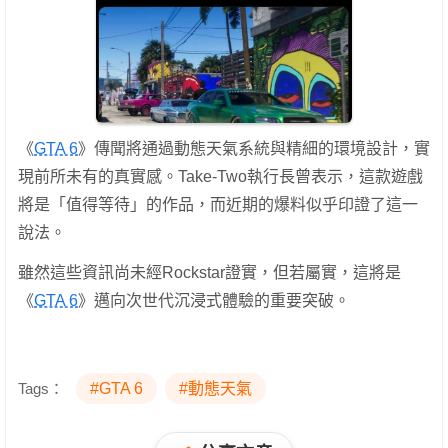
《
GTA 6
》傳聞將通過動態天氣系統與精細的環境設計，實
現前所未有的真實感。Take-Two執行長曾表示，這款遊戲
將是「值得等待」的作品，而近期的爆料似乎印證了這一
說法。
雖然這些資訊尚未經Rockstar證實，但若屬實，這將是
《
GTA 6
》邁向次世代沉浸式體驗的重要突破。
Tags：
#GTA 6
#動態天氣