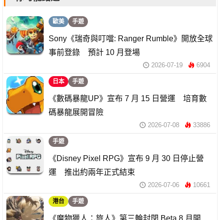
歐美
手遊
Sony《瑞奇與叮噹: Ranger Rumble》開放全球
事前登錄 預計 10 月登場
2026-07-19
6904
日本
手遊
《數碼暴龍UP》宣布 7 月 15 日營運 培育數
碼暴龍展開冒險
2026-07-08
33886
手遊
《Disney Pixel RPG》宣布 9 月 30 日停止營
運 推出約兩年正式結束
2026-07-06
10661
港台
手遊
《魔物獵人：旅人》第三輪封閉 Beta 8 月開