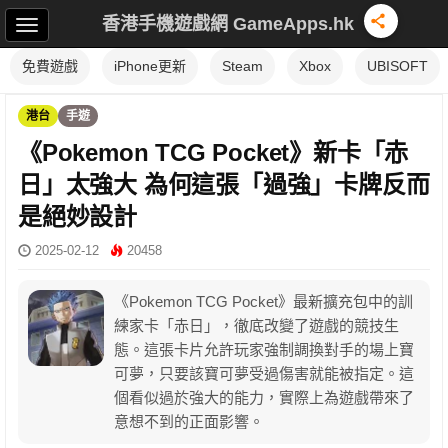
香港手機遊戲網 GameApps.hk
免費遊戲
iPhone更新
Steam
Xbox
UBISOFT
港台
手遊
《Pokemon TCG Pocket》新卡「赤
日」太強大 為何這張「過強」卡牌反而
是絕妙設計
2025-02-12
20458
《Pokemon TCG Pocket》最新擴充包中的訓
練家卡「赤日」，徹底改變了遊戲的競技生
態。這張卡片允許玩家強制調換對手的場上寶
可夢，只要該寶可夢受過傷害就能被指定。這
個看似過於強大的能力，實際上為遊戲帶來了
意想不到的正面影響。