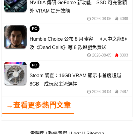
NVIDIA 傳研 GeForce 新功能 SSD 可充當額
外 VRAM 提升效能
2026-08-06
4088
PC
Humble Choice 公布 8 月陣容 《人中之龍8》
及《Dead Cells》等 8 款遊戲免費送
2026-08-05
8303
PC
Steam 調查：16GB VRAM 顯示卡首度超越
8GB 成玩家主流選擇
2026-08-04
2487
→查看更多熱門文章
電腦版
|
聯絡我們
|
Legal
|
Sitemap