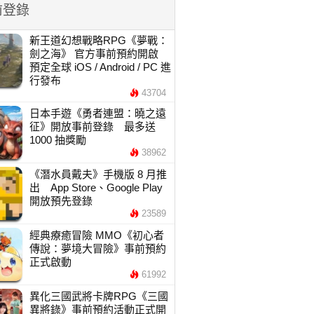
前登錄
新王道幻想戰略RPG《夢戰：
劍之海》 官方事前預約開啟
預定全球 iOS / Android / PC 進
行發布
43704
日本手遊《勇者連盟：曉之遠
征》開放事前登錄 最多送
1000 抽獎勵
38962
《潛水員戴夫》手機版 8 月推
出 App Store、Google Play
開放預先登錄
23589
經典療癒冒險 MMO《初心者
傳說：夢境大冒險》事前預約
正式啟動
61992
異化三國武將卡牌RPG《三國
異將錄》事前預約活動正式開