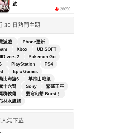
啟
28650
 近 30 日熱門主題
費遊戲
iPhone更新
eam
Xbox
UBISOFT
llDivers 2
Pokemon Go
S
PlayStation
PS4
od
Epic Games
勒比海盜6
羊蹄山戰鬼
雲十六聲
Sony
慾望王座
庸群俠傳
雙穹幻想 Burst！
布林水族箱
新人氣下載
...