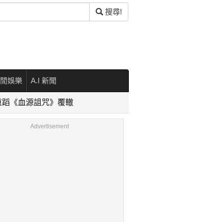
搜尋!
閒娛樂
A.I 新聞
台不再重蹈《血源詛咒》覆轍
Advertisement