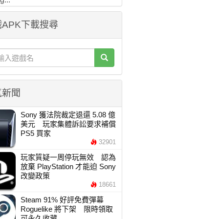
APK下載搜尋
氣新聞
Sony 獲法院裁定退還 5.08 億
美元 玩家集體訴訟要求補償
PS5 買家
32901
玩家質疑一周停玩無效 認為
放棄 PlayStation 才能迫 Sony
改變政策
18661
Steam 91% 好評免費彈幕
Roguelike 將下架 限時領取
可永久收藏