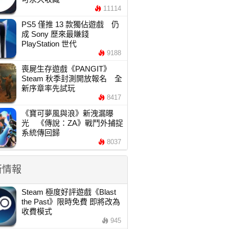
11114
PS5 僅推 13 款獨佔遊戲 仍
成 Sony 歷來最賺錢
PlayStation 世代
9188
喪屍生存遊戲《PANGIT》
Steam 秋季封測開放報名 全
新序章率先試玩
8417
《寶可夢風與浪》新洩漏曝
光 《傳說：ZA》戰鬥外捕捉
系統傳回歸
8037
新情報
Steam 極度好評遊戲《Blast
the Past》限時免費 即將改為
收費模式
945