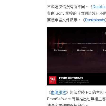
不過這次情況有所不同。《
Duskbl
與由 Sony 掌控的《血源詛咒》
商標申請文件顯示，《
Duskbloods
《
血源詛咒
》無法登陸 PC 的主因
FromSoftware 有意推出也無權主
法決定該作的移植與否。