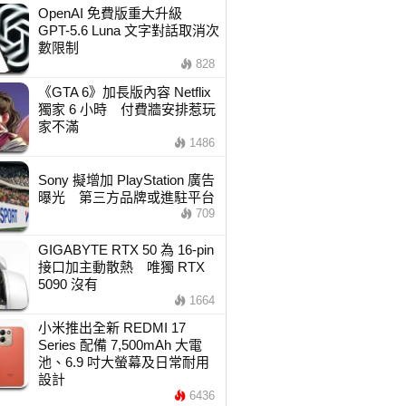
OpenAI 免費版重大升級
GPT-5.6 Luna 文字對話取消次
數限制
828
《GTA 6》加長版內容 Netflix
獨家 6 小時 付費牆安排惹玩
家不滿
1486
Sony 擬增加 PlayStation 廣告
曝光 第三方品牌或進駐平台
709
GIGABYTE RTX 50 為 16-pin
接口加主動散熱 唯獨 RTX
5090 沒有
1664
小米推出全新 REDMI 17
Series 配備 7,500mAh 大電
池、6.9 吋大螢幕及日常耐用
設計
6436