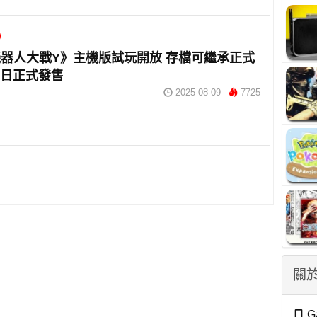
器人大戰Y》主機版試玩開放 存檔可繼承正式
28日正式發售
2025-08-09
7725
關於
G