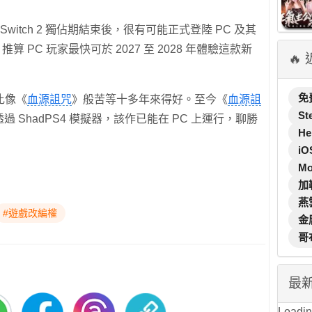
Switch 2 獨佔期結束後，很有可能正式登陸 PC 及其
算 PC 玩家最快可於 2027 至 2028 年體驗這款新
🔥
免
比像《
血源詛咒
》般苦等十多年來得好。至今《
血源詛
St
過 ShadPS4 模擬器，該作已能在 PC 上運行，聊勝
He
iO
M
加
燕
#遊戲改編權
金
哥
最
Loading