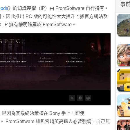
事
oods
》的知識產權（IP）由 FromSoftware 自行持有，
不同，因此推出 PC 版的可能性大大提升。據官方網站及
》IP 擁有權明確屬於 FromSoftware。
，是因為其最終決策權在 Sony 手上，即使
導。 FromSoftware 總監宮崎英高過去亦曾強調，自己無