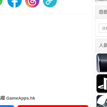
遊戲
人
蹤 GameApps.hk