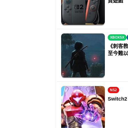
買遊戲
XBOXSX
《刺客教
至今難
NS2
Switc