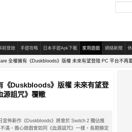
搜
尋
事前登錄
手遊攻略
日本手遊Apk下載
家用遊戲
網絡新聞
休
ftware 全權擁有《Duskbloods》版權 未來有望登陸 PC 平
權擁有《Duskbloods》版權 未來有望登
《血源詛咒》覆轍
 近日宣佈新作《Duskbloods》將會於 Switch 2 獨佔推
絲不滿，擔心遊戲會如同《血源詛咒》一樣，長期鎖定