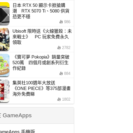
日本 RTX 50 顯示卡掀搶購
潮 RTX 5070 Ti、5080 供貨
恐更不穩
986
Ubisoft 限時送《火線獵殺：未
來戰士》 PC 玩家免費永久
領取
2782
《寶可夢 Pokopia》銷量突破
520萬 四個月或創系列衍生
作紀錄
884
集英社100週年大放送
《ONE PIECE》等375部漫畫
海外免費睇
1802
 GameApps
ameApps 手機版