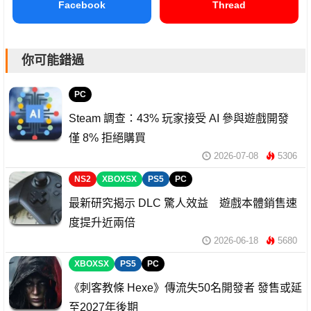
Facebook
Thread
你可能錯過
PC
Steam 調查：43% 玩家接受 AI 參與遊戲開發
僅 8% 拒絕購買
2026-07-08
5306
NS2
XBOXSX
PS5
PC
最新研究揭示 DLC 驚人效益 遊戲本體銷售速
度提升近兩倍
2026-06-18
5680
XBOXSX
PS5
PC
《刺客教條 Hexe》傳流失50名開發者 發售或延
至2027年後期