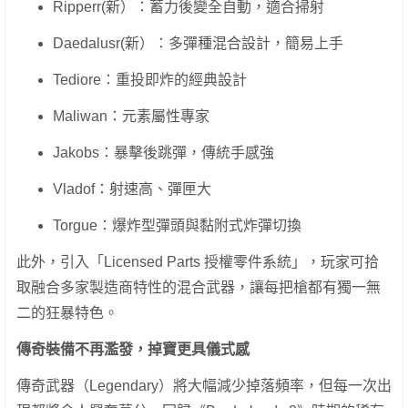
Ripperr(新）：蓄力後變全自動，適合掃射
Daedalusr(新）：多彈種混合設計，簡易上手
Tediore：重投即炸的經典設計
Maliwan：元素屬性專家
Jakobs：暴擊後跳彈，傳統手感強
Vladof：射速高、彈匣大
Torgue：爆炸型彈頭與黏附式炸彈切換
此外，引入「Licensed Parts 授權零件系統」，玩家可拾
取融合多家製造商特性的混合武器，讓每把槍都有獨一無
二的狂暴特色。
傳奇裝備不再濫發，掉寶更具儀式感
傳奇武器（Legendary）將大幅減少掉落頻率，但每一次出