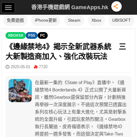
香港手機遊戲網 GameApps.hk
免費遊戲
iPhone更新
Steam
Xbox
UBISOFT
XBOXSX
PS5
PC
《邊緣禁地4》揭示全新武器系統 三
大新製造商加入、強化改裝玩法
2025-05-01
7720
在最新一集的《State of Play》直播中，《邊
緣禁地4 Borderlands 4》正式公開了大量新資
訊，雖然Gearbox還保留部分內容，計劃稍後
再舉辦一次深度展示。不過這次預覽已透露出
系列在核心玩法上有重大進化，尤其是射擊系
統的全面升級，引起玩家熱烈關注。Gearbox
執行長蘭迪・皮奇福德表示，《邊緣禁地4》
將提前一週多發售，而這個決定與Take-Two