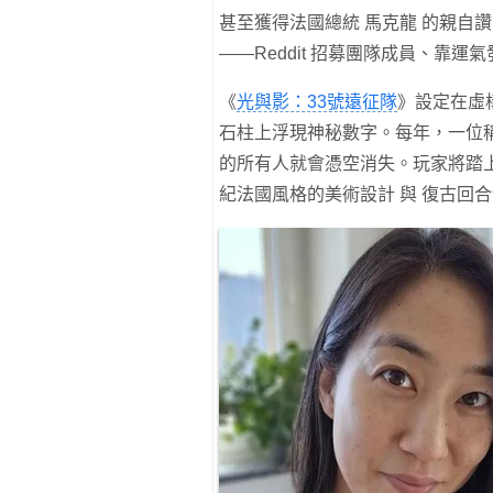
甚至獲得法國總統 馬克龍 的親自
——Reddit 招募團隊成員、靠
《
光與影：33號遠征隊
》設定在虛構
石柱上浮現神秘數字。每年，一位
的所有人就會憑空消失。玩家將踏上
紀法國風格的美術設計 與 復古回