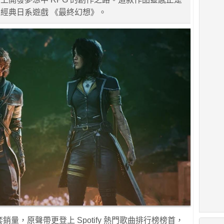
經典日系遊戲 《最終幻想》。
銷量，原聲帶更登上 Spotify 熱門歌曲排行榜榜首，