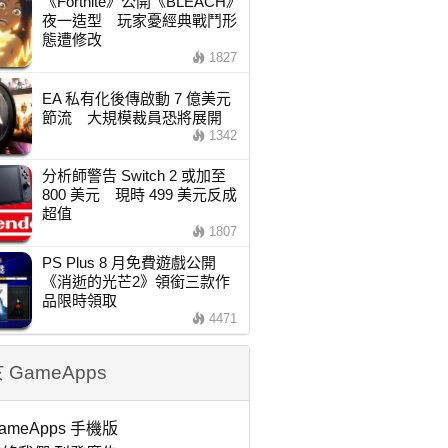
《Fortnite》公開《BLEACH》
夜一造型 玩家憂經典戰鬥形
態遭修改
1827
EA 私有化後傳啟動 7 億美元
節流 大規模裁員恐將展開
1342
分析師警告 Switch 2 或加至
800 美元 現時 499 美元反成
超值
1807
PS Plus 8 月免費遊戲公開
《消逝的光芒2》領銜三款作
品限時領取
4471
 GameApps
ameApps 手機版