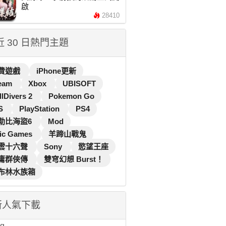
啟
28410
 近 30 日熱門主題
費遊戲
iPhone更新
eam
Xbox
UBISOFT
llDivers 2
Pokemon Go
S
PlayStation
PS4
勒比海盜6
Mod
ic Games
羊蹄山戰鬼
雲十六聲
Sony
慾望王座
庸群俠傳
雙穹幻想 Burst！
布林水族箱
新人氣下載
...