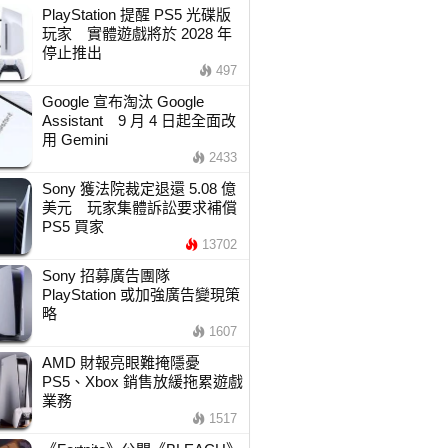
PlayStation 提醒 PS5 光碟版
玩家 實體遊戲將於 2028 年
停止推出
497
Google 宣布淘汰 Google
Assistant 9 月 4 日起全面改
用 Gemini
2433
Sony 獲法院裁定退還 5.08 億
美元 玩家集體訴訟要求補償
PS5 買家
13702
Sony 招募廣告團隊
PlayStation 或加強廣告變現策
略
1607
AMD 財報亮眼難掩隱憂
PS5、Xbox 銷售放緩拖累遊戲
業務
1517