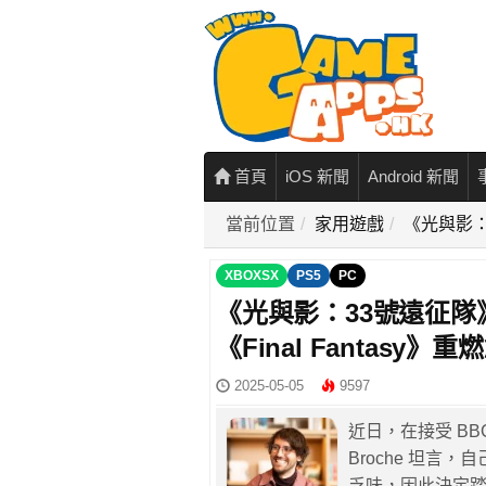
首頁
iOS 新聞
Android 新聞
當前位置
家用遊戲
《光與影：
XBOXSX
PS5
PC
《光與影：33號遠征隊
《Final Fantasy》
2025-05-05
9597
近日，在接受 BBC
Broche 坦言，
乏味，因此決定踏