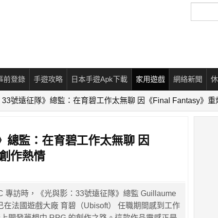
搜
尋
事前登錄
手遊攻略
日本手遊Apk下載
家用遊戲
網絡新聞
休
33號遠征隊》總監：在育碧工作太無聊 因《Final Fantasy》
》總監：在育碧工作太無聊 因
重燃創作熱情
 專訪時，《光與影：33號遠征隊》總監 Guillaume
自己在法國遊戲大廠 育碧（Ubisoft） 任職期間感到工作
上開發夢想中 RPG 的創作之路。這款作品靈感正是