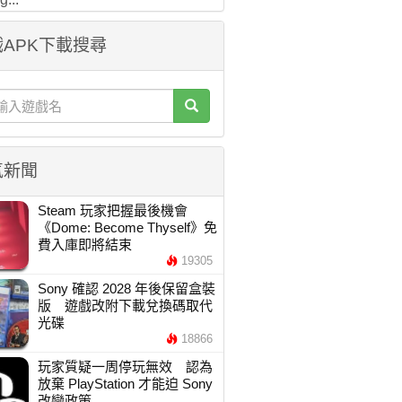
APK下載搜尋
氣新聞
Steam 玩家把握最後機會
《Dome: Become Thyself》免
費入庫即將結束
19305
Sony 確認 2028 年後保留盒裝
版 遊戲改附下載兌換碼取代
光碟
18866
玩家質疑一周停玩無效 認為
放棄 PlayStation 才能迫 Sony
改變政策