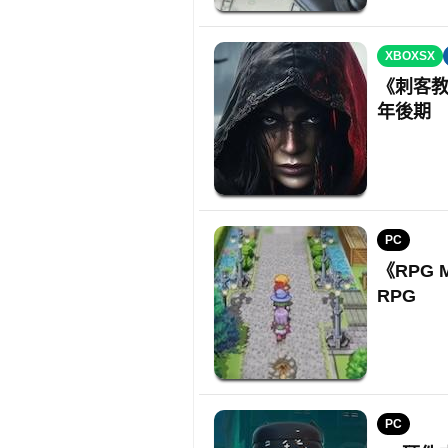
XBOXSX
《刺客教
年後期
PC
《RPG
RPG
PC