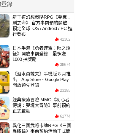
前登錄
新王道幻想戰略RPG《夢戰：
劍之海》 官方事前預約開啟
預定全球 iOS / Android / PC 進
行發布
41302
日本手遊《勇者連盟：曉之遠
征》開放事前登錄 最多送
1000 抽獎勵
38674
《潛水員戴夫》手機版 8 月推
出 App Store、Google Play
開放預先登錄
23195
經典療癒冒險 MMO《初心者
傳說：夢境大冒險》事前預約
正式啟動
61774
異化三國武將卡牌RPG《三國
異將錄》事前預約活動正式開