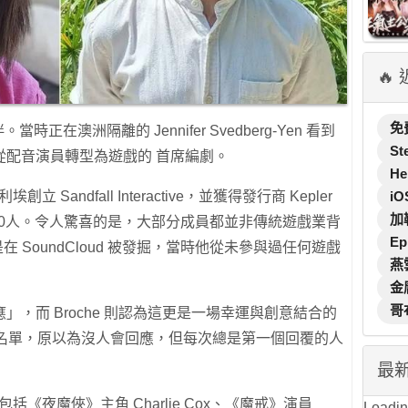
🔥
免
伴。當時正在澳洲隔離的 Jennifer Svedberg-Yen 看到
St
從配音演員轉型為遊戲的 首席編劇。
He
 Sandfall Interactive，並獲得發行商 Kepler
iO
加
擴展至約30人。令人驚喜的是，大部分成員都並非傳統遊戲業背
Ep
d 更是在 SoundCloud 被發掘，當時他從未參與過任何遊戲
燕
金
哥
he效應」，而 Broche 則認為這更是一場幸運與創意結合的
絡名單，原以為沒人會回應，但每次總是第一個回覆的人
最
包括《夜魔俠》主角 Charlie Cox、《魔戒》演員
Loading