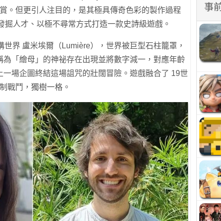
事
讚賞。但更引人注目的，是其極具傳奇色彩的製作過程
運氣發掘人才、以極不尋常方式打造一款史詩級遊戲。
世界 盧米埃爾（Lumière），世界被巨型石柱籠罩，
稱為「繪母」的神祕存在出現並將數字減一，對應年齡
一場企圖終結這場詛咒的壯闊冒險。遊戲融合了 19世
合制戰鬥，獨樹一格。