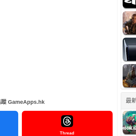
最
蹤 GameApps.hk
Thread