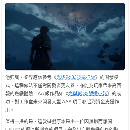
他強調，業界應該參考《
光與影:33號遠征隊
》的開發模
式，這種做法不僅對開發者更友善，亦能為玩家帶來高回
報的遊戲體驗。AA 級作品如《
光與影:33號遠征隊
》的成
功，對工作室未來開發大型 AAA 項目亦起到資金支援作
用。
值得一提的是，這款遊戲原本是由一位因無聊而離開
Ubisoft 的導演所創立的項目，完全出自對遊戲創作的熱