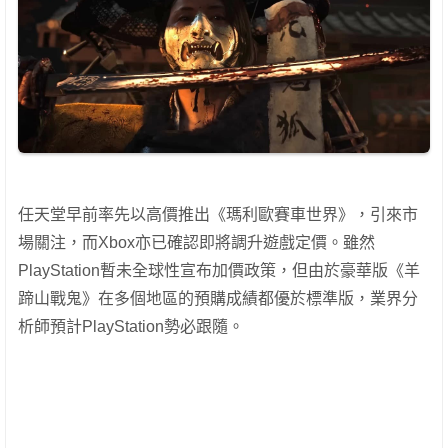
任天堂早前率先以高價推出《瑪利歐賽車世界》，引來市
場關注，而Xbox亦已確認即將調升遊戲定價。雖然
PlayStation暫未全球性宣布加價政策，但由於豪華版《羊
蹄山戰鬼》在多個地區的預購成績都優於標準版，業界分
析師預計PlayStation勢必跟隨。