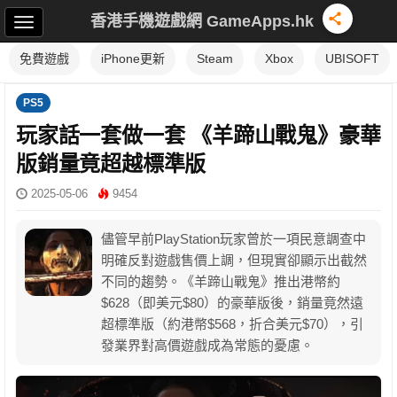
香港手機遊戲網 GameApps.hk
免費遊戲
iPhone更新
Steam
Xbox
UBISOFT
PS5
玩家話一套做一套 《羊蹄山戰鬼》豪華
版銷量竟超越標準版
2025-05-06
9454
儘管早前PlayStation玩家曾於一項民意調查中
明確反對遊戲售價上調，但現實卻顯示出截然
不同的趨勢。《羊蹄山戰鬼》推出港幣約
$628（即美元$80）的豪華版後，銷量竟然遠
超標準版（約港幣$568，折合美元$70），引
發業界對高價遊戲成為常態的憂慮。