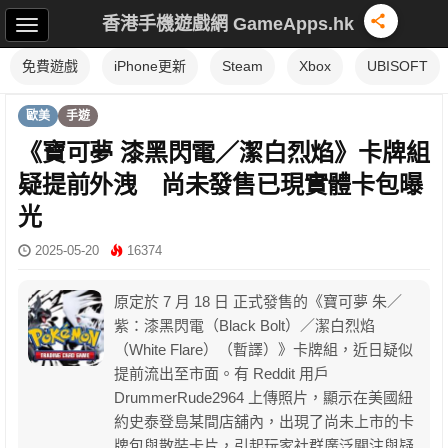
香港手機遊戲網 GameApps.hk
免費遊戲
iPhone更新
Steam
Xbox
UBISOFT
歐美
手遊
《寶可夢 漆黑閃電／潔白烈焰》卡牌組
疑提前外洩 尚未發售已現實體卡包曝
光
2025-05-20
16374
原定於 7 月 18 日 正式發售的《寶可夢 朱／
紫：漆黑閃電（Black Bolt）／潔白烈焰
（White Flare）（暫譯）》卡牌組，近日疑似
提前流出至市面。有 Reddit 用戶
DrummerRude2964 上傳照片，顯示在美國紐
約史泰登島某間店舖內，出現了尚未上市的卡
牌包與散裝卡片，引起玩家社群廣泛關注與疑