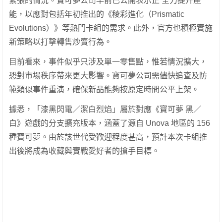
緊張的情況。寶可夢公司早前已公開表示正 全力提升產
能，以應對包括年初推出的《稜彩進化（Prismatic
Evolutions）》等熱門卡組的需求。此外，官方也積極實施
新策略以打擊轉售炒賣行為。
目前看來，事件似乎只涉及單一零售點，惟若情況擴大，
恐對市場秩序帶來更大影響。寶可夢公司需儘快追查及防
範類似事件重演，確保新品能夠按原定時間公平上架。
據悉，「漆黑閃電／潔白烈焰」屬於對應《寶可夢 黑／
白》遊戲的分支擴充版本，涵蓋了源自 Unova 地區的 156
種寶可夢。由於該世代受歡迎程度甚高，預計本次卡組推
出後將成為收藏與實戰愛好者的搶手目標。