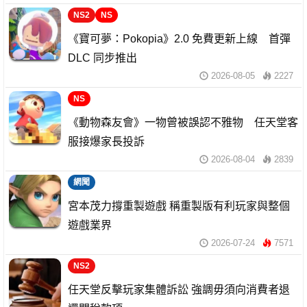
NS2
NS
《寶可夢：Pokopia》2.0 免費更新上線 首彈
DLC 同步推出
2026-08-05
2227
NS
《動物森友會》一物曾被誤認不雅物 任天堂客
服接爆家長投訴
2026-08-04
2839
網聞
宮本茂力撐重製遊戲 稱重製版有利玩家與整個
遊戲業界
2026-07-24
7571
NS2
任天堂反擊玩家集體訴訟 強調毋須向消費者退