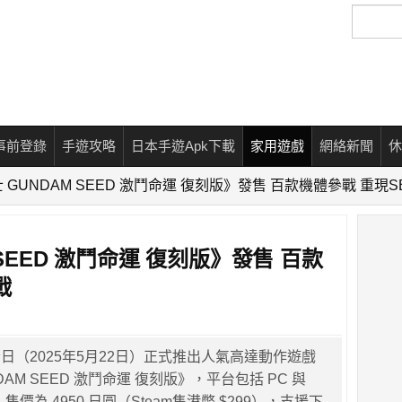
搜
尋
事前登錄
手遊攻略
日本手遊Apk下載
家用遊戲
網絡新聞
休
 GUNDAM SEED 激鬥命運 復刻版》發售 百款機體參戰 重現S
SEED 激鬥命運 復刻版》發售 百款
戰
日（2025年5月22日）正式推出人氣高達動作遊戲
AM SEED 激鬥命運 復刻版》，平台包括 PC 與
itch，售價為 4950 日圓（Steam售港幣 $299），支援下