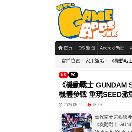
首頁
iOS 新聞
Android 新聞
當前位置
家用遊戲
《機動戰士
NS
PC
《機動戰士 GUNDAM 
機體參戰 重現SEED激
2025-05-22
15208
萬代南夢宮娛樂今
《機動戰士 GUND
Nintendo Sw