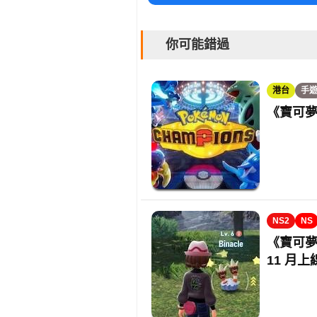
你可能錯過
港台
手
《寶可夢
NS2
NS
《寶可夢
11 月上