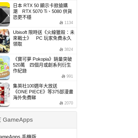
日本 RTX 50 顯示卡掀搶購
潮 RTX 5070 Ti、5080 供貨
恐更不穩
1134
Ubisoft 限時送《火線獵殺：未
來戰士》 PC 玩家免費永久
領取
3824
《寶可夢 Pokopia》銷量突破
520萬 四個月或創系列衍生
作紀錄
991
集英社100週年大放送
《ONE PIECE》等375部漫畫
海外免費睇
2070
 GameApps
ameApps 手機版