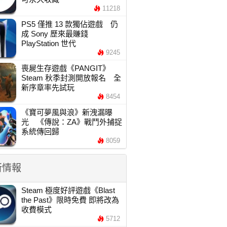
11218
PS5 僅推 13 款獨佔遊戲 仍
成 Sony 歷來最賺錢
PlayStation 世代
9245
喪屍生存遊戲《PANGIT》
Steam 秋季封測開放報名 全
新序章率先試玩
8454
《寶可夢風與浪》新洩漏曝
光 《傳說：ZA》戰鬥外捕捉
系統傳回歸
8059
新情報
Steam 極度好評遊戲《Blast
the Past》限時免費 即將改為
收費模式
5712