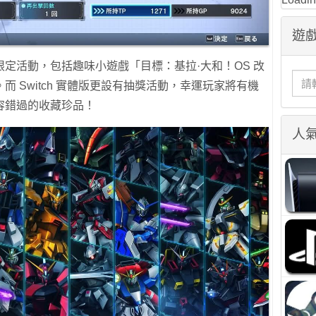
遊戲
定活動，包括趣味小遊戲「目標：基拉·大和！OS 改
 Switch 實體版更設有抽獎活動，幸運玩家將有機
容錯過的收藏珍品！
人