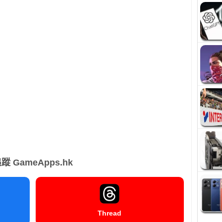
蹤 GameApps.hk
Thread