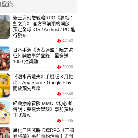
前登錄
新王道幻想戰略RPG《夢戰：
劍之海》 官方事前預約開啟
預定全球 iOS / Android / PC 進
行發布
44240
日本手遊《勇者連盟：曉之遠
征》開放事前登錄 最多送
1000 抽獎勵
39008
《潛水員戴夫》手機版 8 月推
出 App Store、Google Play
開放預先登錄
23646
經典療癒冒險 MMO《初心者
傳說：夢境大冒險》事前預約
正式啟動
62035
異化三國武將卡牌RPG《三國
異將錄》事前預約活動正式開