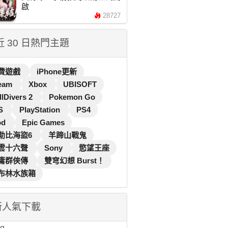
啟
28727
 近 30 日熱門主題
費遊戲
iPhone更新
eam
Xbox
UBISOFT
llDivers 2
Pokemon Go
S
PlayStation
PS4
od
Epic Games
勒比海盜6
羊蹄山戰鬼
雲十六聲
Sony
慾望王座
庸群俠傳
雙穹幻想 Burst！
布林水族箱
新人氣下載
...