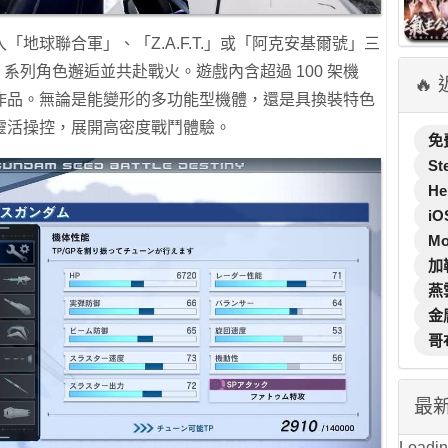
地球聯合軍」、「Z.A.F.T.」或「阿克安基爾號」三
系列角色邂逅並共赴戰火。遊戲內含超過 100 架機
🔥
作品。無論是能變形的多功能型機體，還是具換裝特色
靈活操控，展開高密度戰鬥體驗。
免
St
He
iO
M
加
燕
金
哥
最
Loading