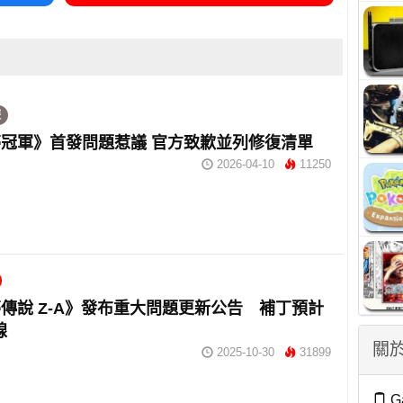
遊
冠軍》首發問題惹議 官方致歉並列修復清單
2026-04-10
11250
傳說 Z-A》發布重大問題更新公告 補丁預計
線
關於
2025-10-30
31899
G