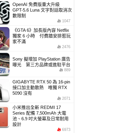
OpenAI 免費版重大升級
GPT-5.6 Luna 文字對話取消次
數限制
1047
《GTA 6》加長版內容 Netflix
獨家 6 小時 付費牆安排惹玩
家不滿
2476
Sony 擬增加 PlayStation 廣告
曝光 第三方品牌或進駐平台
889
GIGABYTE RTX 50 為 16-pin
接口加主動散熱 唯獨 RTX
5090 沒有
2071
小米推出全新 REDMI 17
Series 配備 7,500mAh 大電
池、6.9 吋大螢幕及日常耐用
設計
6973