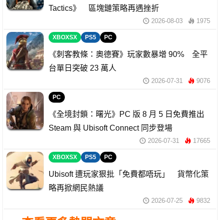
Tactics》 區塊鏈策略再遇挫折
2026-08-03
1975
XBOXSX
PS5
PC
《刺客教條：奧德賽》玩家數暴增 90% 全平
台單日突破 23 萬人
2026-07-31
9076
PC
《全境封鎖：曙光》PC 版 8 月 5 日免費推出
Steam 與 Ubisoft Connect 同步登場
2026-07-31
17665
XBOXSX
PS5
PC
Ubisoft 遭玩家狠批「免費都唔玩」 貨幣化策
略再掀網民熱議
2026-07-25
9832