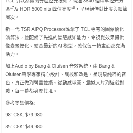
TCL 引以為傲的分區控光技術，高達 3840 個精準控光分
7
8
區*
及 HDR 5000 nits 峰值亮度*
，呈現絕佳對比度與細節
層次。
新一代 TSR AiPQ Processor匯聚了 TCL 專有的圖像優化
演算法，並配備了先進的智慧感知能力，令視覺效果提供
像素級優化。結合最新的AI 模型，確保每一幀畫面都充滿
活力。
加上Audio by Bang & Olufsen 音效系統，由 Bang &
Olufsen聲學專家精心設計、調校和改進，呈現最純粹的音
色，真正做到聲畫雙絕。從動感球賽、震撼大片到遊戲對
戰，每一幕都身歷其境。
參考零售價格:
98” C8K: $79,980
85” C8K: $49,980