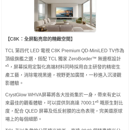
【C8K：全屏點亮您的精緻空間】
TCL 第四代 LED 電視 C8K Premium QD-MiniLED TV作為
頂級旗艦之選，搭配 TCL 獨家 ZeroBorder™ 無邊框設計
5
*
，屏幕採用定製化高端材料同時採用自主研發的精密生
產工藝，消除電視黑邊，視野更加廣闊，一秒進入沉浸觀
影體驗。
CrystGlow WHVA屏幕將各大技術集於一身，帶來有史以
6
來最佳的觀看體驗，可以提供到高達 7000:1*
嘅原生對比
度，配合 QLED 屏幕及低反射膜的出色表現，完美還原球
場上的每個細節。