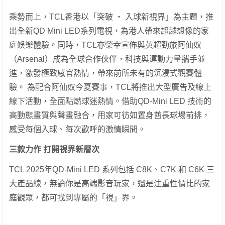
乘勢而上，TCL香港以「突破 ‧ 入球新視界」為主題，推
出全新QD Mini LED系列電視，為港人帶來超越想像的家
庭娛樂體驗。同時，TCL亦榮幸宣佈與英超勁旅阿仙奴
（Arsenal）成為全球合作伙伴，科技與運動力量攜手並
進，激發極致感官熱情，帶來前所未有的沉浸式觀賽體
驗。 為配合阿仙奴今夏賽事，TCL將推出大型廣告及線上
線下活動，全面點燃球迷熱情。借助QD-Mini LED 技術的
高動態畫質與聲畫融合，用家可彷如置身酋長球場前排，
感受每個入球、每次歡呼的激情瞬間。
三款力作 打開視界新層次
TCL 2025年QD-Mini LED 系列包括 C8K、C7K 和 C6K 三
大產品線，無論你是高端影音玩家，還是注重性價比的家
庭觀眾，都可找到專屬的「視」界。