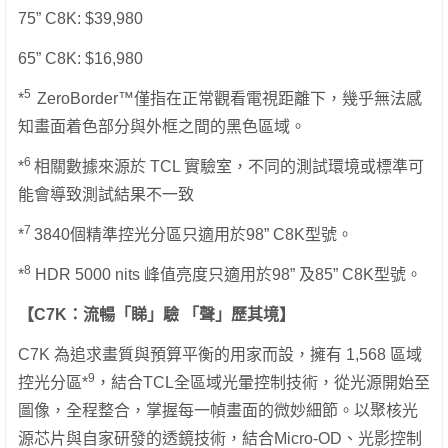
75” C8K: $39,980
65” C8K: $16,980
5
*
ZeroBorder™僅指在正常觀看電視距離下，幾乎無法感
知畫面着色部分與外框之間的黑色區域。
6
*
相關數據來源於 TCL 實驗室，不同的測試環境或標準可
能會導致測試結果不一致
7
*
3840個精準控光分區只適用於98” C8K型號。
8
*
HDR 5000 nits 峰值亮度只適用於98” 及85” C8K型號。
【C7K：流暢「睇」驗 「聲」歷其境】
C7K 為追求畫質與預算平衡的用家而設，擁有 1,568 區域
9
控光分區*
，結合TCL全區域光暈控制技術，從光源開始至
圖像，全程整合，掌握每一幀畫面的微妙細節。以聚核光
源芯片與自家研發的透鏡技術，結合Micro-OD、光影控制