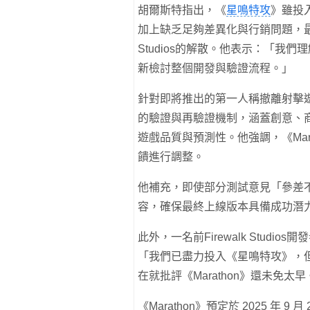
胡爾斯特指出，《
星鳴特攻
》雖投
加上缺乏足夠差異化與行銷問題，最終
Studios的解散。他表示：「
新檢討整個開發與驗證流程。」
針對即將推出的第一人稱撤離射擊
的驗證與再驗證機制，涵蓋創意、
遊戲品質與預測性。他強調，《Mara
饋進行調整。
他補充，即使部分測試意見「參差不
容，確保最終上線版本具備成功潛
此外，一名前Firewalk Studi
「我們已盡力投入《星鳴特攻》，
在就批評《Marathon》還未免太早
《Marathon》預定於 2025 年 9 月 2