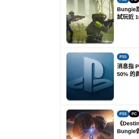
Bung
試玩近 
PS5
消息指 P
50% 的
PS5
PC
《Des
Bungi