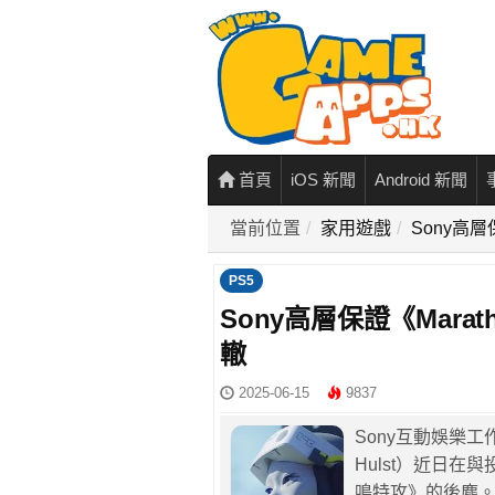
首頁
iOS 新聞
Android 新聞
當前位置
家用遊戲
Sony高
PS5
Sony高層保證《Mar
轍
2025-06-15
9837
Sony互動娛樂工
Hulst）近日在
鳴特攻》的後塵