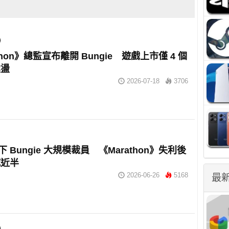
thon》總監宣布離開 Bungie 遊戲上市僅 4 個
震盪
2026-07-18
3706
旗下 Bungie 大規模裁員 《Marathon》失利後
減近半
2026-06-26
5168
最