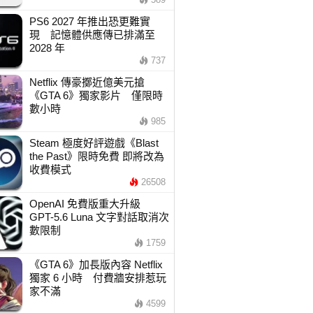
PS6 2027 年推出恐更難實
現 記憶體供應傳已排滿至
2028 年
737
Netflix 傳豪擲近億美元搶
《GTA 6》獨家影片 僅限時
數小時
985
Steam 極度好評遊戲《Blast
the Past》限時免費 即將改為
收費模式
26508
OpenAI 免費版重大升級
GPT-5.6 Luna 文字對話取消次
數限制
1759
《GTA 6》加長版內容 Netflix
獨家 6 小時 付費牆安排惹玩
家不滿
4599