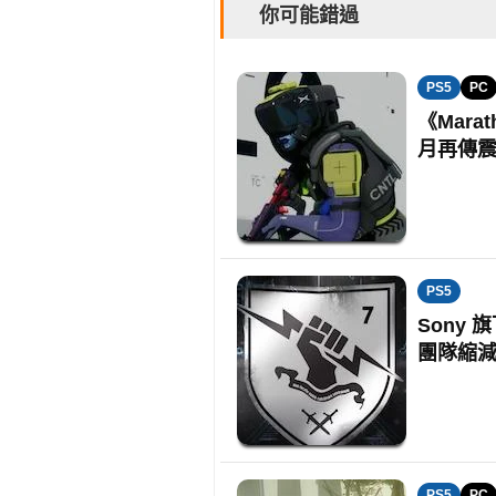
你可能錯過
PS5
PC
《Mara
月再傳
PS5
Sony 
團隊縮
PS5
PC