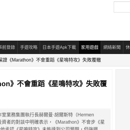
搜
尋
事前登錄
手遊攻略
日本手遊Apk下載
家用遊戲
網絡新聞
休
層保證《Marathon》不會重蹈《星鳴特攻》失敗覆轍
athon》不會重蹈《星鳴特攻》失敗覆
作室業務集團執行長赫爾曼·胡爾斯特（Hermen
與投資者的對談中明確表示，《Marathon》不會步《星
。他承認《星鳴特攻》未能達到公司預期，但強調