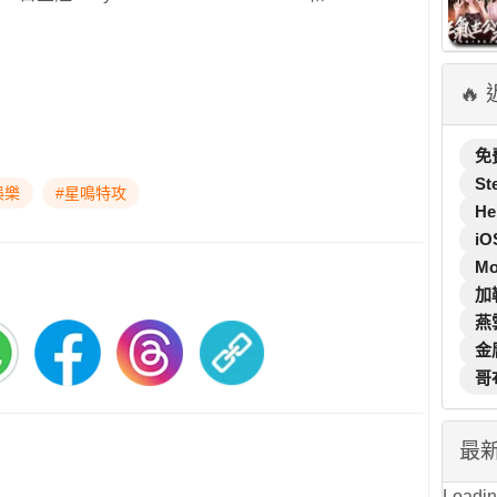
🔥
免
St
娛樂
#星鳴特攻
He
iO
M
加
燕
金
哥
最
Loading