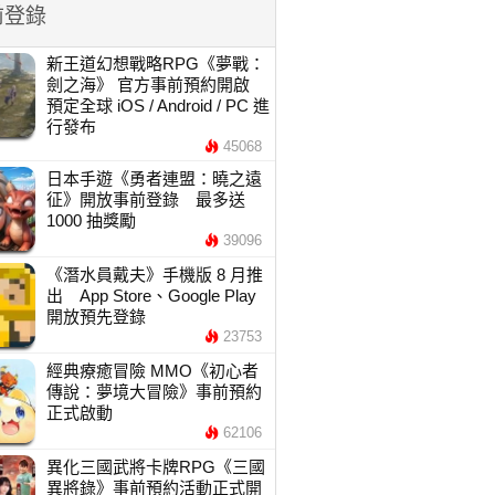
前登錄
新王道幻想戰略RPG《夢戰：
劍之海》 官方事前預約開啟
預定全球 iOS / Android / PC 進
行發布
45068
日本手遊《勇者連盟：曉之遠
征》開放事前登錄 最多送
1000 抽獎勵
39096
《潛水員戴夫》手機版 8 月推
出 App Store、Google Play
開放預先登錄
23753
經典療癒冒險 MMO《初心者
傳說：夢境大冒險》事前預約
正式啟動
62106
異化三國武將卡牌RPG《三國
異將錄》事前預約活動正式開