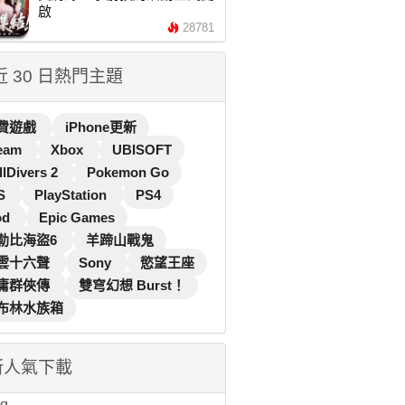
啟
28781
 近 30 日熱門主題
費遊戲
iPhone更新
eam
Xbox
UBISOFT
llDivers 2
Pokemon Go
S
PlayStation
PS4
od
Epic Games
勒比海盜6
羊蹄山戰鬼
雲十六聲
Sony
慾望王座
庸群俠傳
雙穹幻想 Burst！
布林水族箱
新人氣下載
...