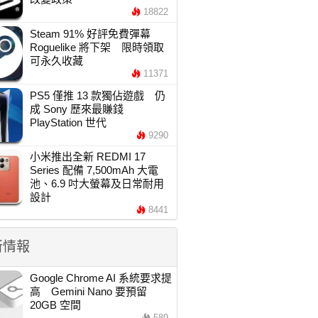
18822
Steam 91% 好評免費彈幕
Roguelike 將下架 限時領取
可永久收藏
11371
PS5 僅推 13 款獨佔遊戲 仍
成 Sony 歷來最賺錢
PlayStation 世代
9290
小米推出全新 REDMI 17
Series 配備 7,500mAh 大電
池、6.9 吋大螢幕及日常耐用
設計
8441
新情報
Google Chrome AI 系統要求提
高 Gemini Nano 要預留
20GB 空間
589