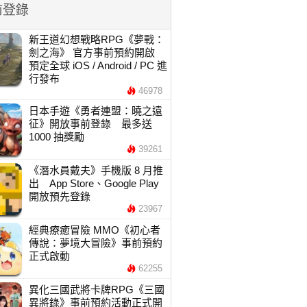
前登錄
新王道幻想戰略RPG《夢戰：
劍之海》 官方事前預約開啟
預定全球 iOS / Android / PC 進
行發布
46978
日本手遊《勇者連盟：曉之遠
征》開放事前登錄 最多送
1000 抽獎勵
39261
《潛水員戴夫》手機版 8 月推
出 App Store、Google Play
開放預先登錄
23967
經典療癒冒險 MMO《初心者
傳說：夢境大冒險》事前預約
正式啟動
62255
異化三國武將卡牌RPG《三國
異將錄》事前預約活動正式開