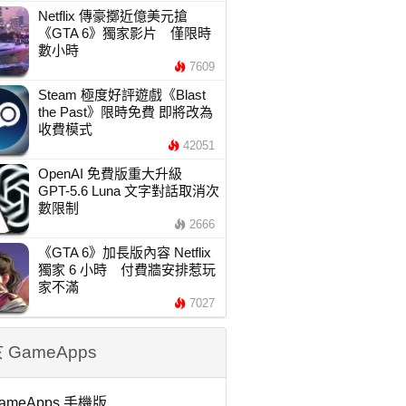
Netflix 傳豪擲近億美元搶
《GTA 6》獨家影片 僅限時
數小時
7609
Steam 極度好評遊戲《Blast
the Past》限時免費 即將改為
收費模式
42051
OpenAI 免費版重大升級
GPT-5.6 Luna 文字對話取消次
數限制
2666
《GTA 6》加長版內容 Netflix
獨家 6 小時 付費牆安排惹玩
家不滿
7027
 GameApps
ameApps 手機版