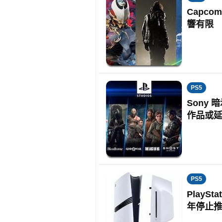
Capco
響有限
PS5
Sony 
作品或
PS5
PlayS
年停止