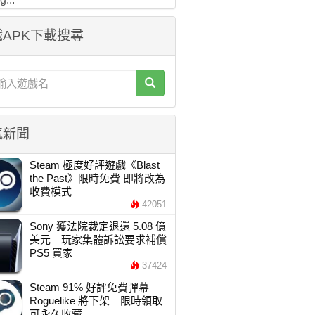
APK下載搜尋
氣新聞
Steam 極度好評遊戲《Blast
the Past》限時免費 即將改為
收費模式
42051
Sony 獲法院裁定退還 5.08 億
美元 玩家集體訴訟要求補償
PS5 買家
37424
Steam 91% 好評免費彈幕
Roguelike 將下架 限時領取
可永久收藏