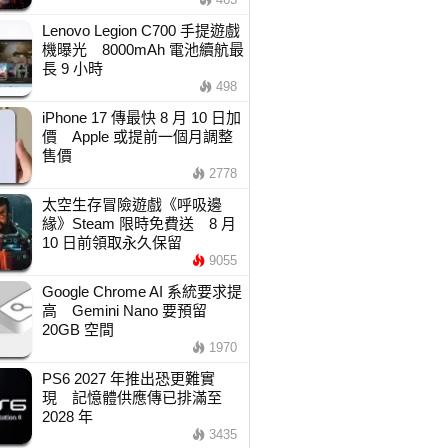
Lenovo Legion C700 手提遊戲
機曝光 8000mAh 電池續航最
長 9 小時
498
iPhone 17 傳最快 8 月 10 日加
價 Apple 或提前一個月調整
售價
2778
太空生存冒險遊戲《呼吸邊
緣》Steam 限時免費送 8 月
10 日前領取永久保留
9055
Google Chrome AI 系統要求提
高 Gemini Nano 要預留
20GB 空間
1970
PS6 2027 年推出恐更難實
現 記憶體供應傳已排滿至
2028 年
3435