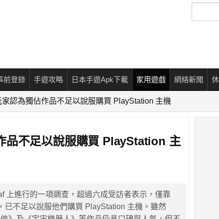
搜
尋
事前登錄
手遊攻略
日本手遊Apk下載
家用遊戲
網絡新聞
休
認為獨佔作品不足以說服購買 PlayStation 主機
足以說服購買 PlayStation 主
gaf 上進行的一項調查，超過六成受訪者表示，僅靠
，已不足以說服他們購買 PlayStation 主機。雖然
蛛俠》及《宇宙機器人》等作品仍具口碑與人氣，但不