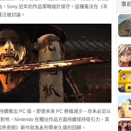
事
，Sony 近年的作品策略過於保守。這種看法在《羊
廣泛被討論。
戲近年持續推出 PC 版，即使未來 PC 移植減少，亦未必足以
機。相對地，Nintendo 在獨佔作品方面持續保持吸引力，其
推出的 3D《咚奇剛》新作就為系列帶來久違的回歸。