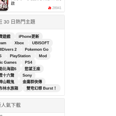
啟
28941
 近 30 日熱門主題
費遊戲
iPhone更新
eam
Xbox
UBISOFT
llDivers 2
Pokemon Go
S
PlayStation
Mod
ic Games
PS4
勒比海盜6
慾望王座
雲十六聲
Sony
蹄山戰鬼
金庸群俠傳
布林水族箱
雙穹幻想 Burst！
新人氣下載
...