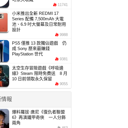
11741
小米推出全新 REDMI 17
Series 配備 7,500mAh 大電
池、6.9 吋大螢幕及日常耐用
設計
9988
PS5 僅推 13 款獨佔遊戲 仍
成 Sony 歷來最賺錢
PlayStation 世代
9381
太空生存冒險遊戲《呼吸邊
緣》Steam 限時免費送 8 月
10 日前領取永久保留
9055
新情報
爆料羅拔·唐尼《復仇者聯盟
6》再演鐵甲奇俠 一人分飾
兩角
463