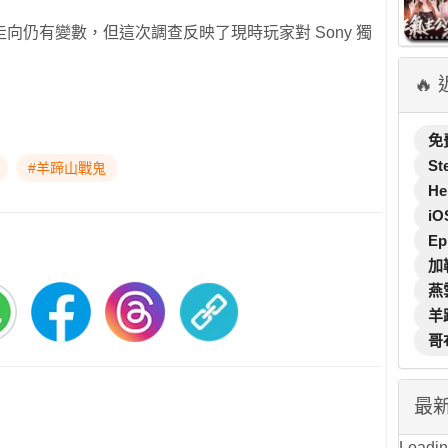
向仍有變數，但這次調查反映了現時玩家對 Sony 獨
🔥
免
St
#羊蹄山戰鬼
He
iO
Ep
加
燕
羊
哥
最
Loading