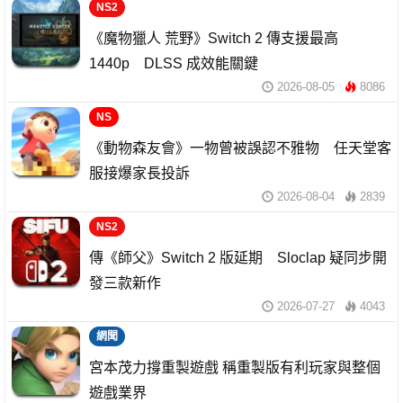
NS2
《魔物獵人 荒野》Switch 2 傳支援最高
1440p DLSS 成效能關鍵
2026-08-05
8086
NS
《動物森友會》一物曾被誤認不雅物 任天堂客
服接爆家長投訴
2026-08-04
2839
NS2
傳《師父》Switch 2 版延期 Sloclap 疑同步開
發三款新作
2026-07-27
4043
網聞
宮本茂力撐重製遊戲 稱重製版有利玩家與整個
遊戲業界