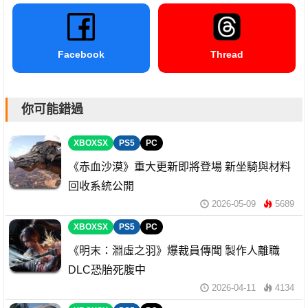
Facebook
Thread
你可能錯過
XBOXSX
PS5
PC
《赤血沙漠》重大更新即將登場 新坐騎與材料
回收系統公開
2026-05-09
5689
XBOXSX
PS5
PC
《明末：淵虛之羽》爆裁員傳聞 製作人離職
DLC恐胎死腹中
2026-04-11
4134