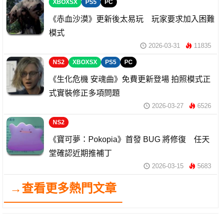
XBOXSX
PS5
PC
《赤血沙漠》更新後太易玩 玩家要求加入困難
模式
2026-03-31
11835
NS2
XBOXSX
PS5
PC
《生化危機 安魂曲》免費更新登場 拍照模式正
式實裝修正多項問題
2026-03-27
6526
NS2
《寶可夢：Pokopia》首發 BUG 將修復 任天
堂確認近期推補丁
2026-03-15
5683
→查看更多熱門文章