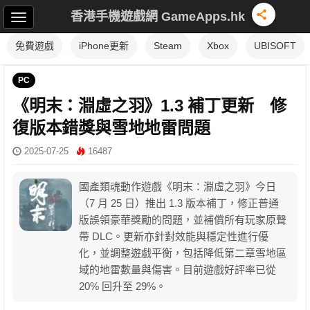
香港手機遊戲網 GameApps.hk
免費遊戲
iPhone更新
Steam
Xbox
UBISOFT
PC
《明末：淵虛之羽》1.3 補丁更新 修
復版本錯獎與雪地地雷問題
2025-07-25
16487
國產類魂動作遊戲《明末：淵虛之羽》今日
（7 月 25 日）推出 1.3 版本補丁，修正普通
版誤領豪華獎勵的問題，並補償所有玩家原聲
帶 DLC。更新亦針對效能與穩定性進行優
化，並調整遊戲平衡，包括降低第二章雪地區
域的地雷數量與傷害。目前遊戲好評率已從
20% 回升至 29%。