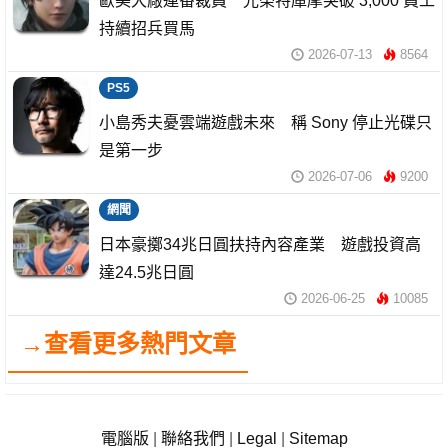
歐美大廠連番裁員 光榮特庫摩突破 3,000 員工
持續招兵買馬
2026-07-13
8564
PS5
小島秀夫憂雲端遊戲未來 稱 Sony 停止光碟只
是第一步
2026-07-06
9200
網聞
日本豪擲34兆日圓扶持內容產業 遊戲投資高
達24.5兆日圓
2026-06-25
10085
→查看更多熱門文章
電腦版
|
聯絡我們
|
Legal
|
Sitemap