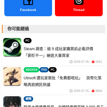
Facebook
Thread
你可能錯過
PC
Steam 調查：逾 9 成玩家購買前必看評價
「褒貶不一」嚇退大量買家
2026-07-26
6561
XBOXSX
PS5
PC
Ubisoft 遭玩家狠批「免費都唔玩」 貨幣化策
略再掀網民熱議
2026-07-25
9864
網聞