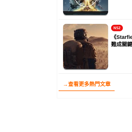
NS2
《Starf
難成關
→查看更多熱門文章