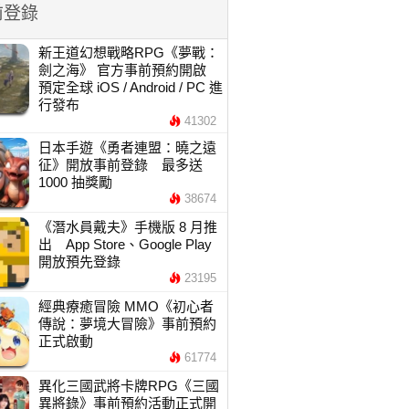
前登錄
新王道幻想戰略RPG《夢戰：
劍之海》 官方事前預約開啟
預定全球 iOS / Android / PC 進
行發布
41302
日本手遊《勇者連盟：曉之遠
征》開放事前登錄 最多送
1000 抽獎勵
38674
《潛水員戴夫》手機版 8 月推
出 App Store、Google Play
開放預先登錄
23195
經典療癒冒險 MMO《初心者
傳說：夢境大冒險》事前預約
正式啟動
61774
異化三國武將卡牌RPG《三國
異將錄》事前預約活動正式開