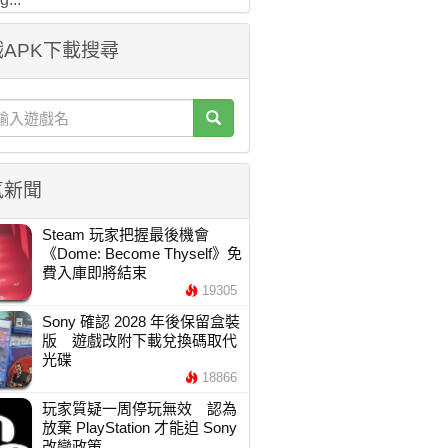
APK下載搜尋
氣新聞
Steam 玩家把握最後機會
《Dome: Become Thyself》免
費入庫即將結束
19305
Sony 確認 2028 年後保留盒裝
版 遊戲改附下載兌換碼取代
光碟
18866
玩家質疑一周停玩無效 認為
放棄 PlayStation 才能迫 Sony
改變政策