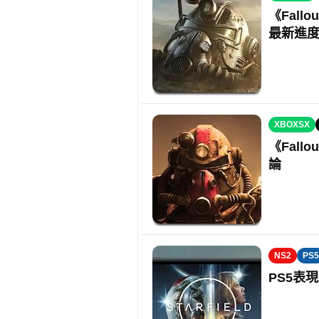
《Fall
最新進
XBOXSX
《Fall
論
NS2
PS5
PS5表現