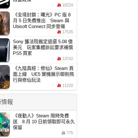
18224
《全境封鎖：曙光》PC 版 8
月 5 日免費推出 Steam 與
Ubisoft Connect 同步登場
17535
Sony 獲法院裁定退還 5.08 億
美元 玩家集體訴訟要求補償
PS5 買家
13742
《九陰真經：修仙》Steam 頁
面上線 UE5 實機展示御劍飛
行與修仙玩法
11220
新情報
《夜勤人》Steam 限時免費
送 8 月 10 日前領取即可永久
保留
775