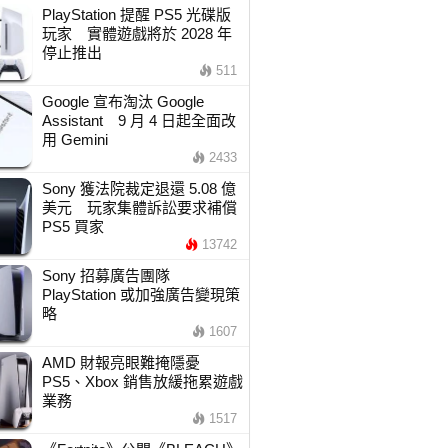
PlayStation 提醒 PS5 光碟版
玩家 實體遊戲將於 2028 年
停止推出
511
Google 宣布淘汰 Google
Assistant 9 月 4 日起全面改
用 Gemini
2433
Sony 獲法院裁定退還 5.08 億
美元 玩家集體訴訟要求補償
PS5 買家
13742
Sony 招募廣告團隊
PlayStation 或加強廣告變現策
略
1607
AMD 財報亮眼難掩隱憂
PS5、Xbox 銷售放緩拖累遊戲
業務
1517