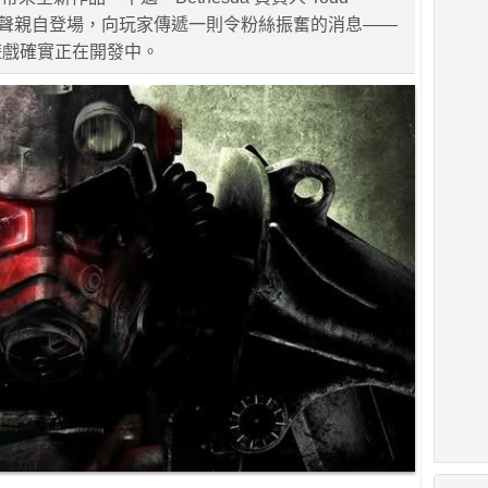
活動尾聲親自登場，向玩家傳遞一則令粉絲振奮的消息——
t》遊戲確實正在開發中。