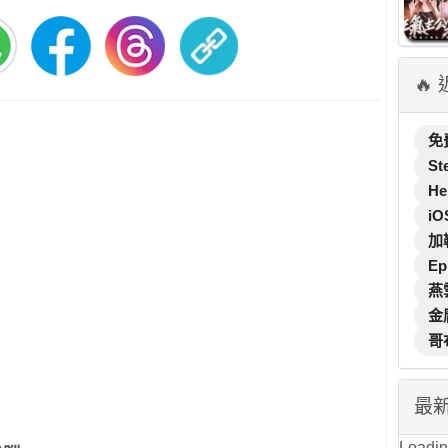
🔥
免
St
He
iO
加
Ep
燕
金
哥
最
Loading