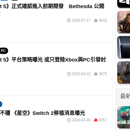
out 5》正式確認進入前期開發 Bethesda 公開
度
2026-07-17
4616
PC
out 5》平台策略曝光 或只登陸Xbox與PC引發討
2026-04-22
3675
最
不穩 《星空》Switch 2移植消息曝光
2026-04-16
8357