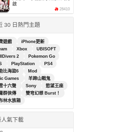
啟
28410
 近 30 日熱門主題
費遊戲
iPhone更新
eam
Xbox
UBISOFT
llDivers 2
Pokemon Go
S
PlayStation
PS4
勒比海盜6
Mod
ic Games
羊蹄山戰鬼
雲十六聲
Sony
慾望王座
庸群俠傳
雙穹幻想 Burst！
布林水族箱
新人氣下載
...