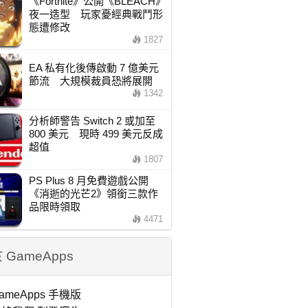
《Fortnite》公開《BLEACH》
夜一造型 玩家憂經典戰鬥形
態遭修改
1827
EA 私有化後傳啟動 7 億美元
節流 大規模裁員恐將展開
1342
分析師警告 Switch 2 或加至
800 美元 現時 499 美元反成
超值
1807
PS Plus 8 月免費遊戲公開
《消逝的光芒2》領銜三款作
品限時領取
4471
 GameApps
ameApps 手機版