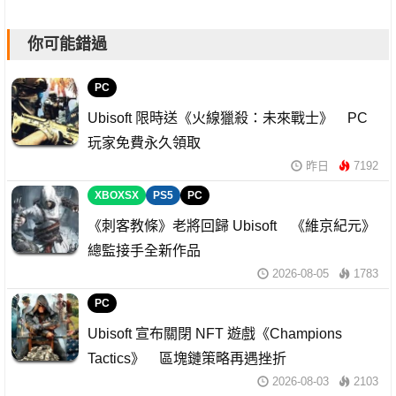
你可能錯過
PC
Ubisoft 限時送《火線獵殺：未來戰士》 PC
玩家免費永久領取
昨日
7192
XBOXSX
PS5
PC
《刺客教條》老將回歸 Ubisoft 《維京紀元》
總監接手全新作品
2026-08-05
1783
PC
Ubisoft 宣布關閉 NFT 遊戲《Champions
Tactics》 區塊鏈策略再遇挫折
2026-08-03
2103