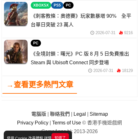
XBOXSX
PS5
PC
《刺客教條：奧德賽》玩家數暴增 90% 全平
台單日突破 23 萬人
2026-07-31
9216
PC
《全境封鎖：曙光》PC 版 8 月 5 日免費推出
Steam 與 Ubisoft Connect 同步登場
2026-07-31
18129
→查看更多熱門文章
電腦版
|
聯絡我們
|
Legal
|
Sitemap
Privacy Policy
|
Terms of Use
© 香港手機遊戲網
GameApps.hk 2013-2026
知道了
使用 Cookie 改善體驗
詳情