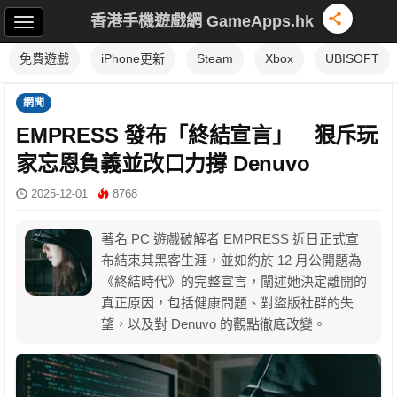
香港手機遊戲網 GameApps.hk
免費遊戲
iPhone更新
Steam
Xbox
UBISOFT
網聞
EMPRESS 發布「終結宣言」 狠斥玩
家忘恩負義並改口力撐 Denuvo
2025-12-01
8768
著名 PC 遊戲破解者 EMPRESS 近日正式宣
布結束其黑客生涯，並如約於 12 月公開題為
《終結時代》的完整宣言，闡述她決定離開的
真正原因，包括健康問題、對盜版社群的失
望，以及對 Denuvo 的觀點徹底改變。