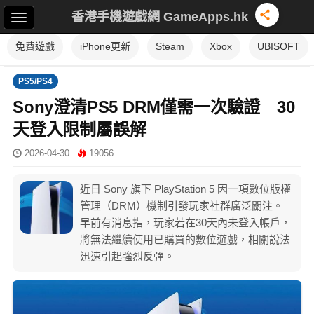
香港手機遊戲網 GameApps.hk
免費遊戲
iPhone更新
Steam
Xbox
UBISOFT
PS5/PS4
Sony澄清PS5 DRM僅需一次驗證 30
天登入限制屬誤解
2026-04-30
19056
近日 Sony 旗下 PlayStation 5 因一項數位版權
管理（DRM）機制引發玩家社群廣泛關注。
早前有消息指，玩家若在30天內未登入帳戶，
將無法繼續使用已購買的數位遊戲，相關說法
迅速引起強烈反彈。