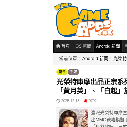
首頁
iOS 新聞
Android 新聞
當前位置
Android 新聞
光榮特
港台
手遊
光榮特庫摩出品正宗系列
「黃月英」、「白起」於
2025-12-18
9792
臺灣光榮特庫摩
出MMO戰略模擬
「集材建陣」已