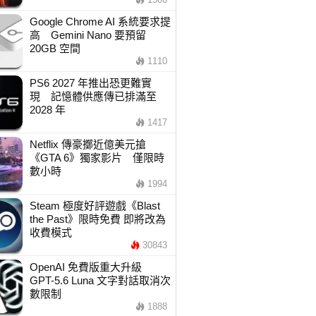
Google Chrome AI 系統要求提
高 Gemini Nano 要預留
20GB 空間
1110
PS6 2027 年推出恐更難實
現 記憶體供應傳已排滿至
2028 年
1417
Netflix 傳豪擲近億美元搶
《GTA 6》獨家影片 僅限時
數小時
1994
Steam 極度好評遊戲《Blast
the Past》限時免費 即將改為
收費模式
30843
OpenAI 免費版重大升級
GPT-5.6 Luna 文字對話取消次
數限制
1888