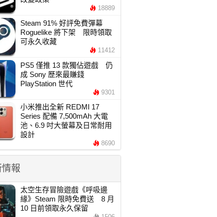
18889
Steam 91% 好評免費彈幕
Roguelike 將下架 限時領取
可永久收藏
11412
PS5 僅推 13 款獨佔遊戲 仍
成 Sony 歷來最賺錢
PlayStation 世代
9301
小米推出全新 REDMI 17
Series 配備 7,500mAh 大電
池、6.9 吋大螢幕及日常耐用
設計
8690
新情報
太空生存冒險遊戲《呼吸邊
緣》Steam 限時免費送 8 月
10 日前領取永久保留
1506