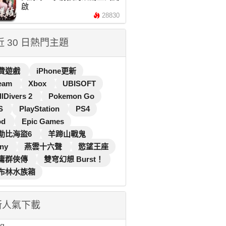
啟
28830
 近 30 日熱門主題
費遊戲
iPhone更新
eam
Xbox
UBISOFT
llDivers 2
Pokemon Go
S
PlayStation
PS4
od
Epic Games
勒比海盜6
羊蹄山戰鬼
ny
燕雲十六聲
慾望王座
庸群俠傳
雙穹幻想 Burst！
布林水族箱
新人氣下載
...