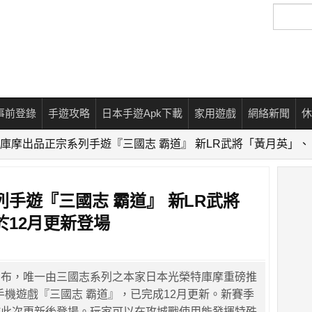
搜
尋
事前登錄
手遊攻略
日本手遊Apk下載
家用遊戲
網絡新聞
休
庫摩出品正宗系列手遊『三國志 霸道』 新LR武將「黃月英」、
手遊『三國志 霸道』 新LR武將
12月更新登場
宣布，唯一由三國志系列之本家日本光榮特庫摩重磅推
手機遊戲『三國志 霸道』，已完成12月更新。新賽季
於此次更新後登場。玩家可以在攻城戰使用能發揮特殊