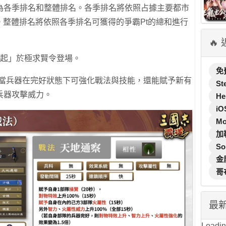
為各季排名和整體排名。各季排名將依照占據主要都市
。整體排名將依照各季排名可獲得的爭霸Pt的總和進行
🔥
白起」於極求賢令登場。
免
，當兵器在完好狀態下可強化戰法與技能，還能賦予新有
St
兵器攻擊威力。
He
iO
M
加
So
金
哥
最
Loading