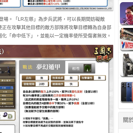
登場。「LR左慈」為步兵武將，可以長期間妨礙敵
使正在攻擊其他目標的敵方部隊將攻擊目標轉為自身部
弱化「命中低下」，並能以一定機率使所受傷害無效。
關於