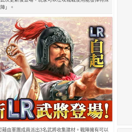
戰陣」。
可藉由軍團成員派出3名武將收集建材。戰陣擁有可以