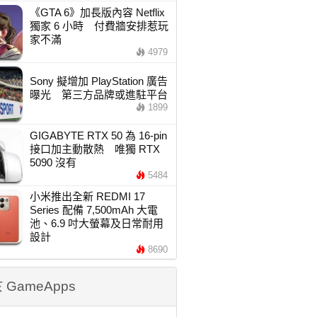
《GTA 6》加長版內容 Netflix
獨家 6 小時 付費牆安排惹玩
家不滿
4979
Sony 擬增加 PlayStation 廣告
曝光 第三方品牌或進駐平台
1899
GIGABYTE RTX 50 為 16-pin
接口加主動散熱 唯獨 RTX
5090 沒有
5484
小米推出全新 REDMI 17
Series 配備 7,500mAh 大電
池、6.9 吋大螢幕及日常耐用
設計
8690
 GameApps