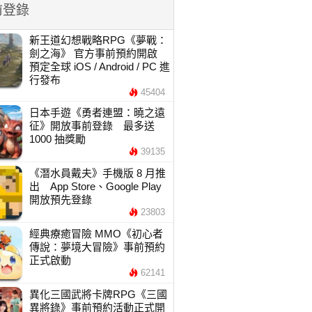
前登錄
新王道幻想戰略RPG《夢戰：
劍之海》 官方事前預約開啟
預定全球 iOS / Android / PC 進
行發布
45404
日本手遊《勇者連盟：曉之遠
征》開放事前登錄 最多送
1000 抽獎勵
39135
《潛水員戴夫》手機版 8 月推
出 App Store、Google Play
開放預先登錄
23803
經典療癒冒險 MMO《初心者
傳說：夢境大冒險》事前預約
正式啟動
62141
異化三國武將卡牌RPG《三國
異將錄》事前預約活動正式開