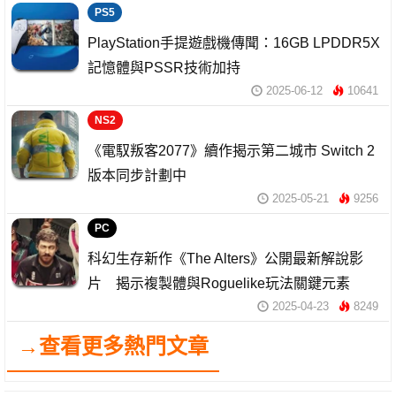
PS5
PlayStation手提遊戲機傳聞：16GB LPDDR5X
記憶體與PSSR技術加持
2025-06-12
10641
NS2
《電馭叛客2077》續作揭示第二城市 Switch 2
版本同步計劃中
2025-05-21
9256
PC
科幻生存新作《The Alters》公開最新解說影
片 揭示複製體與Roguelike玩法關鍵元素
2025-04-23
8249
→查看更多熱門文章