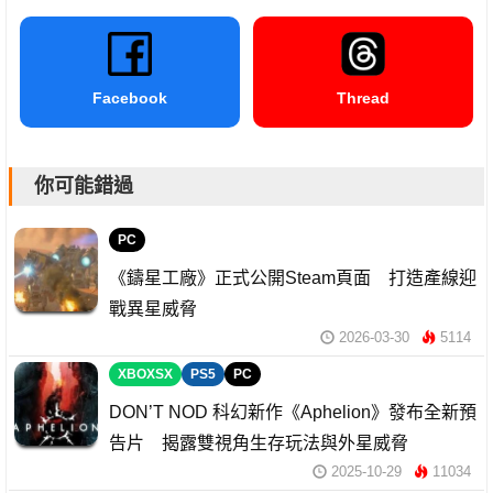
Facebook
Thread
你可能錯過
PC
《鑄星工廠》正式公開Steam頁面 打造產線迎
戰異星威脅
2026-03-30
5114
XBOXSX
PS5
PC
DON’T NOD 科幻新作《Aphelion》發布全新預
告片 揭露雙視角生存玩法與外星威脅
2025-10-29
11034