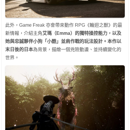
此外，Game Freak 亦會帶來動作 RPG《輪迴之獸》的最
新情報，介紹主角
艾瑪（Emma）
的獨特操控能力，以及
她與忠誠夥伴小狗「小酷」並肩作戰的玩法設計。本作以
末日後的日本
為背景，描繪一個兇險動盪、並持續變化的
世界。