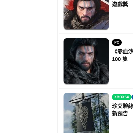
遊戲獎
PC
《赤血沙
100 隻
XBOXSX
珍艾碧絲
新預告