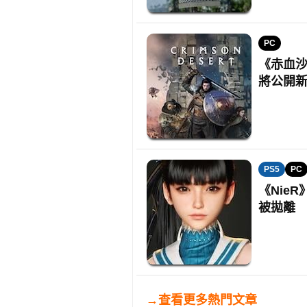
PC
《赤血沙
將公開
PS5
PC
《Nie
被拋離
→查看更多熱門文章