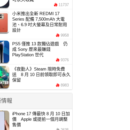
11737
小米推出全新 REDMI 17
Series 配備 7,500mAh 大電
池、6.9 吋大螢幕及日常耐用
設計
9958
PS5 僅推 13 款獨佔遊戲 仍
成 Sony 歷來最賺錢
PlayStation 世代
9376
《夜勤人》Steam 限時免費
送 8 月 10 日前領取即可永久
保留
8983
新情報
iPhone 17 傳最快 8 月 10 日加
價 Apple 或提前一個月調整
售價
2635