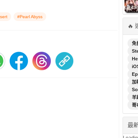
sert
#Pearl Abyss
🔥
免
St
He
iO
Ep
加
So
羊
哥
最
Loading