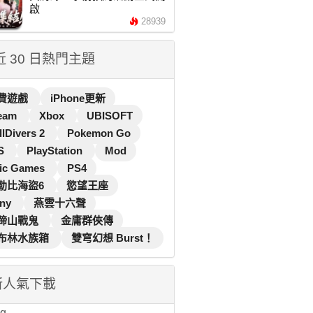
啟
28939
 近 30 日熱門主題
費遊戲
iPhone更新
eam
Xbox
UBISOFT
llDivers 2
Pokemon Go
S
PlayStation
Mod
ic Games
PS4
勒比海盜6
慾望王座
ny
燕雲十六聲
蹄山戰鬼
金庸群俠傳
布林水族箱
雙穹幻想 Burst！
新人氣下載
...