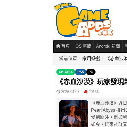
首頁
iOS 新聞
Android 新聞
當前位置
家用遊戲
《赤血沙漠
XBOXSX
PS5
PC
《赤血沙漠》玩家發現新
2026-04-07
20136
《赤血沙漠》近
Pearl Aby
受到關注，例如
如今，玩家社群