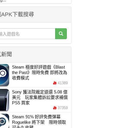
APK下載搜尋
氣新聞
Steam 極度好評遊戲《Blast
the Past》限時免費 即將改為
收費模式
41389
Sony 獲法院裁定退還 5.08 億
美元 玩家集體訴訟要求補償
PS5 買家
37359
Steam 91% 好評免費彈幕
Roguelike 將下架 限時領取
可永久收藏