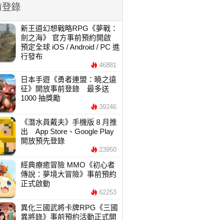
前登錄
新王道幻想戰略RPG《夢戰：
劍之海》 官方事前預約開啟
預定全球 iOS / Android / PC 進
行發布
46881
日本手遊《勇者連盟：曉之遠
征》開放事前登錄 最多送
1000 抽獎勵
39246
《潛水員戴夫》手機版 8 月推
出 App Store、Google Play
開放預先登錄
23950
經典療癒冒險 MMO《初心者
傳說：夢境大冒險》事前預約
正式啟動
62253
異化三國武將卡牌RPG《三國
異將錄》事前預約活動正式開