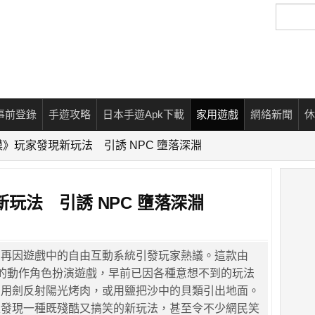
搜
尋
事前登錄
手遊攻略
日本手遊Apk下載
家用遊戲
網絡新聞
休
》玩家發現新玩法 引誘 NPC 墮落深淵
玩法 引誘 NPC 墮落深淵
日再因遊戲中的自由互動系統引發玩家熱議。這款由
ss 推出的動作角色扮演遊戲，早前已因各種意想不到的玩法
利用劍反射陽光烤肉，或用鹽把沙中的貝類引出地面。
又發現一種既殘酷又搞笑的新玩法，甚至令不少網民笑