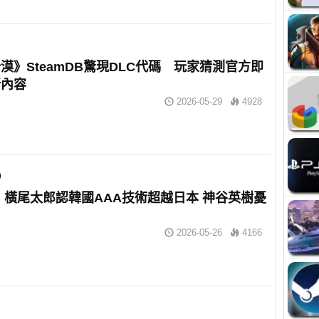
漠》SteamDB驚現DLC代碼 玩家猜測官方即
新內容
2026-05-29
4928
R》橫尾太郎認韓國AAA技術超越日本 神谷英樹憂
2026-05-26
4166