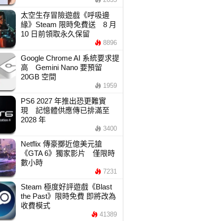
太空生存冒險遊戲《呼吸邊
緣》Steam 限時免費送 8 月
10 日前領取永久保留
8896
Google Chrome AI 系統要求提
高 Gemini Nano 要預留
20GB 空間
1959
PS6 2027 年推出恐更難實
現 記憶體供應傳已排滿至
2028 年
3400
Netflix 傳豪擲近億美元搶
《GTA 6》獨家影片 僅限時
數小時
7231
Steam 極度好評遊戲《Blast
the Past》限時免費 即將改為
收費模式
41389