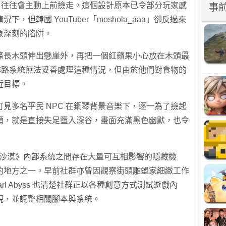
C 往往會主動上前撿走。這個設計原本已令部分玩家感
事
但韓國 YouTuber「moshola_aaa」卻反過來
象深刻的陷阱。
條長木頭伸出懸崖外，再把一個紅蘋果小心放在木頭最
的尋路系統無法妥善處理這種情況，但由於他們對食物的
近目標。
見多名平民 NPC 在鋼琴背景音樂下，逐一為了撿起
頭，就是直接失足墮入深谷，畫面充滿黑色幽默，也令
赤血沙漠》內部系統之間存在大量可互相影響的隱藏機
的地方之一。早前社群亦曾因觀察街頭雕塑家細緻工作
l Abyss 也清楚社群正以各種創意方式測試遊戲內
現，並調整相關腳本與系統。