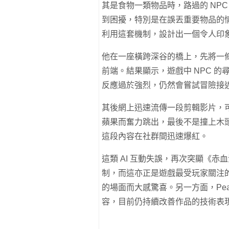
其是食物一類物品時，路過的 NP
到困擾，特別是在誤丟重要物品的情況下，
利用這套機制，設計出一個令人印
他在一座橫跨深谷的橋上，先將一
前端。結果顯示，遊戲中 NPC 
反應過於強烈，仍然會嘗試冒險接
其後網上迅速流傳一段剪輯影片，可
蘋果而奮力跳出，最後不是撞上木
這段內容在社群間迅速爆紅。
這類 AI 互動失誤，再次突顯《
制，而這亦正是遊戲最受玩家關注
的場面而大感驚喜。另一方面，Pear
容，目前仍持續改善作品的技術表