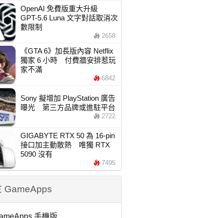
OpenAI 免費版重大升級
GPT-5.6 Luna 文字對話取消次
數限制
2658
《GTA 6》加長版內容 Netflix
獨家 6 小時 付費牆安排惹玩
家不滿
6842
Sony 擬增加 PlayStation 廣告
曝光 第三方品牌或進駐平台
2722
GIGABYTE RTX 50 為 16-pin
接口加主動散熱 唯獨 RTX
5090 沒有
7495
 GameApps
ameApps 手機版