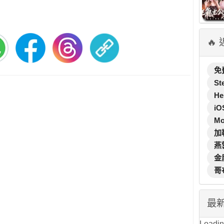
🔥
免
St
He
iO
M
加
燕
金
哥
最
Loading