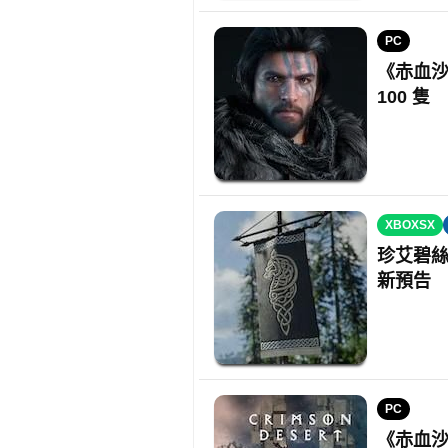
PC
《赤血沙
100 隻
XBOXSX
珍艾碧絲
新預告
PC
《赤血沙