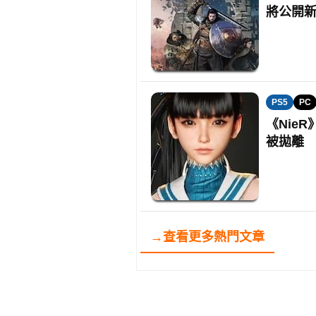
將公開
PS5
PC
《Nie
被拋離
→查看更多熱門文章