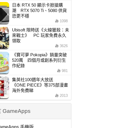
日本 RTX 50 顯示卡掀搶購
潮 RTX 5070 Ti、5080 供貨
恐更不穩
1098
Ubisoft 限時送《火線獵殺：未
來戰士》 PC 玩家免費永久
領取
3626
《寶可夢 Pokopia》銷量突破
520萬 四個月或創系列衍生
作紀錄
981
集英社100週年大放送
《ONE PIECE》等375部漫畫
海外免費睇
2013
 GameApps
ameApps 手機版