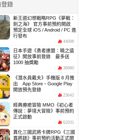
前登錄
新王道幻想戰略RPG《夢戰：
劍之海》 官方事前預約開啟
預定全球 iOS / Android / PC 進
行發布
44098
日本手遊《勇者連盟：曉之遠
征》開放事前登錄 最多送
1000 抽獎勵
38990
《潛水員戴夫》手機版 8 月推
出 App Store、Google Play
開放預先登錄
23642
經典療癒冒險 MMO《初心者
傳說：夢境大冒險》事前預約
正式啟動
62031
異化三國武將卡牌RPG《三國
異將錄》事前預約活動正式開