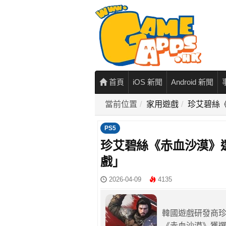
首頁
iOS 新聞
Android 新聞
當前位置
家用遊戲
珍艾碧絲《
PS5
珍艾碧絲《赤血沙漠》選獲
戲」
2026-04-09
4135
韓國遊戲研發商珍
《赤血沙漠》獲選P