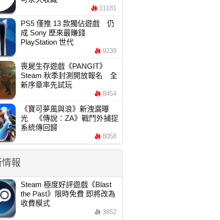
11181
PS5 僅推 13 款獨佔遊戲 仍
成 Sony 歷來最賺錢
PlayStation 世代
9239
喪屍生存遊戲《PANGIT》
Steam 秋季封測開放報名 全
新序章率先試玩
8454
《寶可夢風與浪》新洩漏曝
光 《傳說：ZA》戰鬥外捕捉
系統傳回歸
8058
新情報
Steam 極度好評遊戲《Blast
the Past》限時免費 即將改為
收費模式
3852