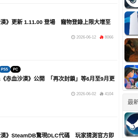
漠》更新 1.11.00 登場 寵物登錄上限大增至
2026-06-12
8066
PS5
PC
《赤血沙漠》公開 「再次封鎖」等6月至9月更
2026-06-02
4104
最
漠》SteamDB驚現DLC代碼 玩家猜測官方即