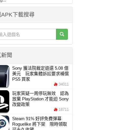
APK下載搜尋
氣新聞
Sony 獲法院裁定退還 5.08 億
美元 玩家集體訴訟要求補償
PS5 買家
34011
玩家質疑一周停玩無效 認為
放棄 PlayStation 才能迫 Sony
改變政策
18711
Steam 91% 好評免費彈幕
Roguelike 將下架 限時領取
可永久收藏