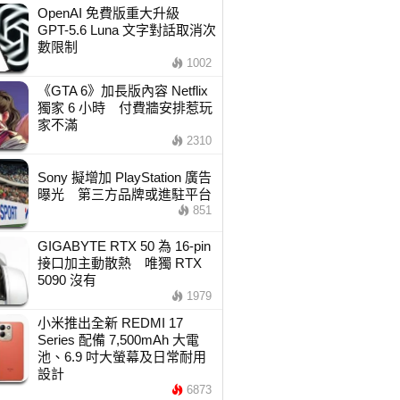
OpenAI 免費版重大升級
GPT-5.6 Luna 文字對話取消次
數限制
1002
《GTA 6》加長版內容 Netflix
獨家 6 小時 付費牆安排惹玩
家不滿
2310
Sony 擬增加 PlayStation 廣告
曝光 第三方品牌或進駐平台
851
GIGABYTE RTX 50 為 16-pin
接口加主動散熱 唯獨 RTX
5090 沒有
1979
小米推出全新 REDMI 17
Series 配備 7,500mAh 大電
池、6.9 吋大螢幕及日常耐用
設計
6873