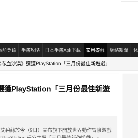
搜
尋
事前登錄
手遊攻略
日本手遊Apk下載
家用遊戲
網絡新聞
休
赤血沙漠》選獲PlayStation「三月份最佳新遊戲」
PlayStation「三月份最佳新遊
艾碧絲於今（9日）宣布旗下開放世界動作冒險遊戲
layStation 玩家之選「三月最佳新作遊戲」。