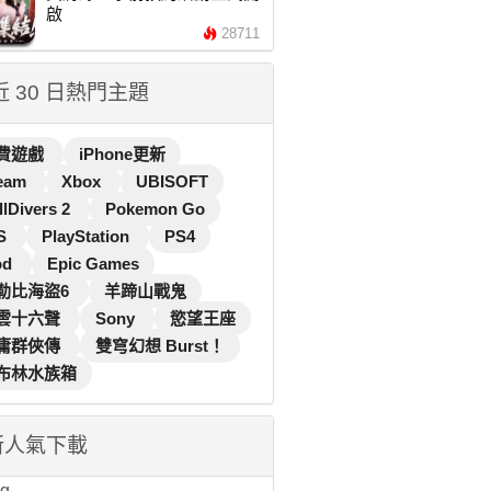
啟
28711
 近 30 日熱門主題
費遊戲
iPhone更新
eam
Xbox
UBISOFT
llDivers 2
Pokemon Go
S
PlayStation
PS4
od
Epic Games
勒比海盜6
羊蹄山戰鬼
雲十六聲
Sony
慾望王座
庸群俠傳
雙穹幻想 Burst！
布林水族箱
新人氣下載
...