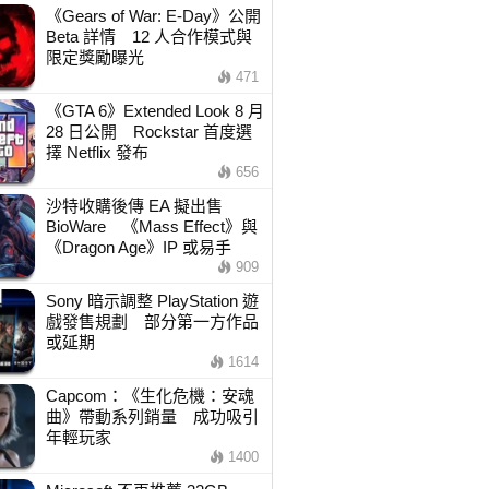
《Gears of War: E-Day》公開
Beta 詳情 12 人合作模式與
限定獎勵曝光
471
《GTA 6》Extended Look 8 月
28 日公開 Rockstar 首度選
擇 Netflix 發布
656
沙特收購後傳 EA 擬出售
BioWare 《Mass Effect》與
《Dragon Age》IP 或易手
909
Sony 暗示調整 PlayStation 遊
戲發售規劃 部分第一方作品
或延期
1614
Capcom：《生化危機：安魂
曲》帶動系列銷量 成功吸引
年輕玩家
1400