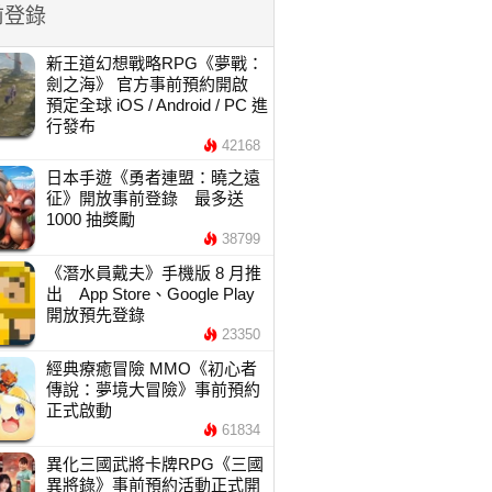
前登錄
新王道幻想戰略RPG《夢戰：
劍之海》 官方事前預約開啟
預定全球 iOS / Android / PC 進
行發布
42168
日本手遊《勇者連盟：曉之遠
征》開放事前登錄 最多送
1000 抽獎勵
38799
《潛水員戴夫》手機版 8 月推
出 App Store、Google Play
開放預先登錄
23350
經典療癒冒險 MMO《初心者
傳說：夢境大冒險》事前預約
正式啟動
61834
異化三國武將卡牌RPG《三國
異將錄》事前預約活動正式開