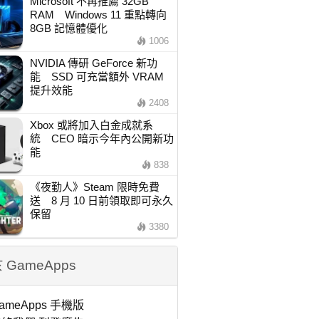
Microsoft 不再推薦 32GB
RAM Windows 11 重點轉向
8GB 記憶體優化
1006
NVIDIA 傳研 GeForce 新功
能 SSD 可充當額外 VRAM
提升效能
2408
Xbox 或將加入白金成就系
統 CEO 暗示今年內公開新功
能
838
《夜勤人》Steam 限時免費
送 8 月 10 日前領取即可永久
保留
3380
 GameApps
ameApps 手機版