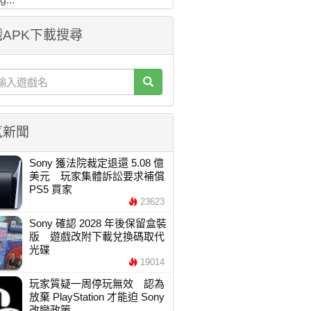
APK下載搜尋
氣新聞
Sony 獲法院裁定退還 5.08 億
美元 玩家集體訴訟要求補償
PS5 買家
23623
Sony 確認 2028 年後保留盒裝
版 遊戲改附下載兌換碼取代
光碟
19014
玩家質疑一周停玩無效 認為
放棄 PlayStation 才能迫 Sony
改變政策