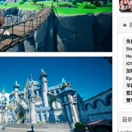
🔥
免
St
He
iO
加
Ep
羊
慾
雙
最
Loading