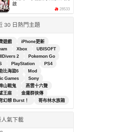
啟
28533
 近 30 日熱門主題
費遊戲
iPhone更新
eam
Xbox
UBISOFT
llDivers 2
Pokemon Go
S
PlayStation
PS4
勒比海盜6
Mod
ic Games
Sony
蹄山戰鬼
燕雲十六聲
望王座
金庸群俠傳
穹幻想 Burst！
哥布林水族箱
新人氣下載
...