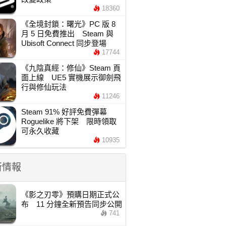
18360
《全境封鎖：曙光》PC 版 8
月 5 日免費推出 Steam 與
Ubisoft Connect 同步登場
17744
《九陰真經：修仙》Steam 頁
面上線 UE5 實機展示御劍飛
行與修仙玩法
11246
Steam 91% 好評免費彈幕
Roguelike 將下架 限時領取
可永久收藏
10935
新情報
《影之刃零》預購日期正式公
布 11 分鐘全新預告同步公開
741