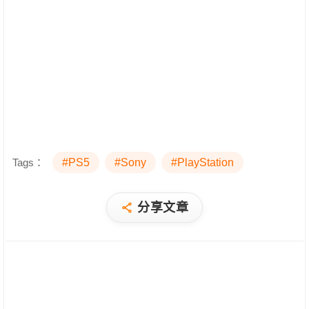
Tags：
#PS5
#Sony
#PlayStation
分享文章