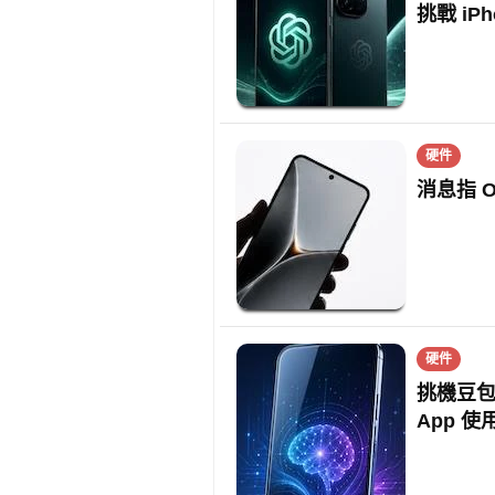
挑戰 iPh
硬件
消息指 
硬件
挑機豆包手
App 使