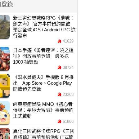
前登錄
新王道幻想戰略RPG《夢戰：
劍之海》 官方事前預約開啟
預定全球 iOS / Android / PC 進
行發布
41629
日本手遊《勇者連盟：曉之遠
征》開放事前登錄 最多送
1000 抽獎勵
38724
《潛水員戴夫》手機版 8 月推
出 App Store、Google Play
開放預先登錄
23268
經典療癒冒險 MMO《初心者
傳說：夢境大冒險》事前預約
正式啟動
61806
異化三國武將卡牌RPG《三國
異將錄》事前預約活動正式開