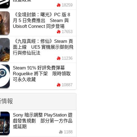
18259
《全境封鎖：曙光》PC 版 8
月 5 日免費推出 Steam 與
Ubisoft Connect 同步登場
17653
《九陰真經：修仙》Steam 頁
面上線 UE5 實機展示御劍飛
行與修仙玩法
11236
Steam 91% 好評免費彈幕
Roguelike 將下架 限時領取
可永久收藏
10887
新情報
Sony 暗示調整 PlayStation 遊
戲發售規劃 部分第一方作品
或延期
1188