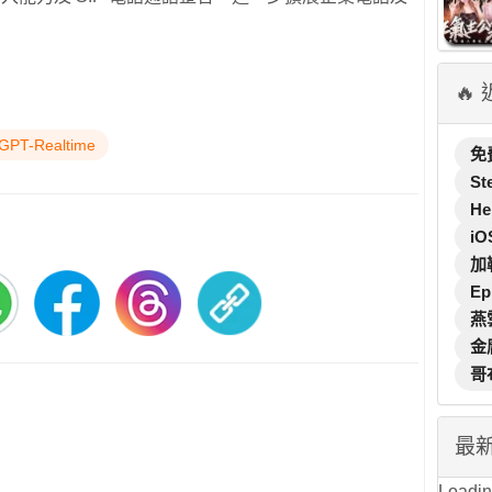
🔥
GPT-Realtime
免
St
He
iO
加
Ep
燕
金
哥
最
Loading