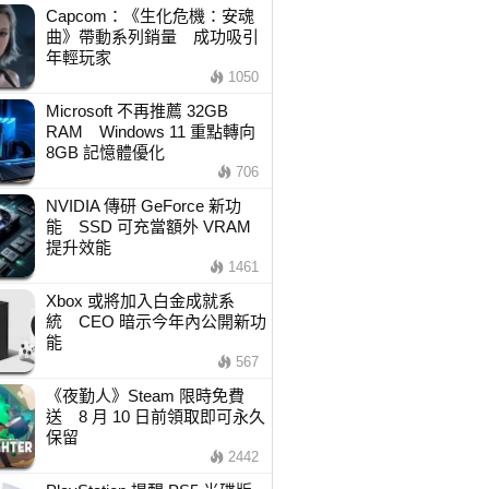
Capcom：《生化危機：安魂
曲》帶動系列銷量 成功吸引
年輕玩家
1050
Microsoft 不再推薦 32GB
RAM Windows 11 重點轉向
8GB 記憶體優化
706
NVIDIA 傳研 GeForce 新功
能 SSD 可充當額外 VRAM
提升效能
1461
Xbox 或將加入白金成就系
統 CEO 暗示今年內公開新功
能
567
《夜勤人》Steam 限時免費
送 8 月 10 日前領取即可永久
保留
2442