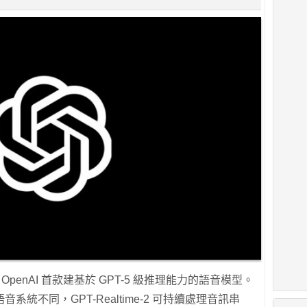
，是 OpenAI 首款建基於 GPT-5 級推理能力的語音模型。
統不同，GPT-Realtime-2 可持續處理音訊串