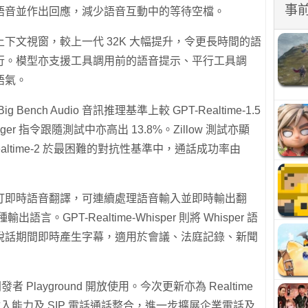
事
語音並作出回應，減少語音互動中的等待空檔。
 token 上下文視窗，較上一代 32K 大幅提升，令更長時間的語
行。模型亦支援工具調用前的語音提示、平行工具調
語氣。
 Big Bench Audio 音訊推理基準上較 GPT-Realtime-1.5
allenger 指令跟隨測試中亦高出 13.8%。Zillow 測試亦顯
altime-2 於最困難的對抗性基準中，通話成功率由
slate 主打即時語音翻譯，可連續處理語音輸入並即時輸出翻
語言。GPT-Realtime-Whisper 則將 Whisper 語
說話期間即時產生字幕，適用於會議、法庭記錄、新聞
發者 Playground 開放使用。今次更新亦為 Realtime
、圖片輸入能力及 SIP 電話通話整合，進一步擴展企業電話及