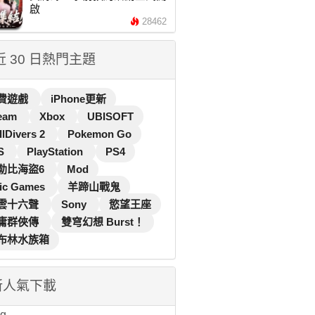
啟
28462
 近 30 日熱門主題
費遊戲
iPhone更新
eam
Xbox
UBISOFT
llDivers 2
Pokemon Go
S
PlayStation
PS4
勒比海盜6
Mod
ic Games
羊蹄山戰鬼
雲十六聲
Sony
慾望王座
庸群俠傳
雙穹幻想 Burst！
布林水族箱
新人氣下載
...