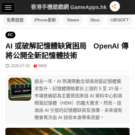
香港手機遊戲網 GameApps.hk
免費遊戲
iPhone更新
Steam
Xbox
UBISOFT
PC
AI 或破解記憶體缺貨困局 OpenAI 傳
將公開全新記憶體技術
2026-07-02
8669
過去一年，AI 熱潮帶動全球高效能記憶體需
求急升，記憶體價格累計上漲約 5 至 10 倍，
市場普遍認為主要原因來自 AI 資料中心對高
頻寬記憶體（HBM）的龐大需求。然而，這
波由 AI 引發的記憶體缺貨及漲價，未來或有
機會再次由 AI 技術本身帶來改變。