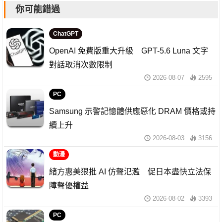
你可能錯過
ChatGPT
OpenAI 免費版重大升級 GPT-5.6 Luna 文字
對話取消次數限制
2026-08-07
2595
PC
Samsung 示警記憶體供應惡化 DRAM 價格或持
續上升
2026-08-03
3156
動漫
緒方惠美狠批 AI 仿聲氾濫 促日本盡快立法保
障聲優權益
2026-08-02
3393
PC