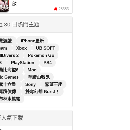
啟
28383
 近 30 日熱門主題
費遊戲
iPhone更新
eam
Xbox
UBISOFT
llDivers 2
Pokemon Go
S
PlayStation
PS4
勒比海盜6
Mod
ic Games
羊蹄山戰鬼
雲十六聲
Sony
慾望王座
庸群俠傳
雙穹幻想 Burst！
布林水族箱
新人氣下載
...