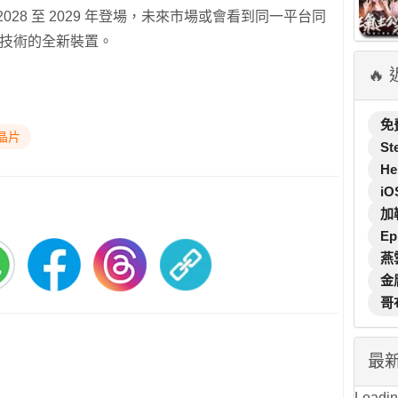
28 至 2029 年登場，未來市場或會看到同一平台同
 RTX 技術的全新裝置。
🔥
免
I晶片
St
He
iO
加
Ep
燕
金
哥
最
Loading