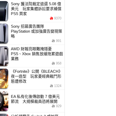
Sony 獲法院裁定退還 5.08 億
美元 玩家集體訴訟要求補償
PS5 買家
9370
Sony 招募廣告團隊
PlayStation 或加強廣告變現策
略
991
AMD 財報亮眼難掩隱憂
PS5、Xbox 銷售放緩拖累遊戲
業務
958
《Fortnite》公開《BLEACH》
夜一造型 玩家憂經典戰鬥形
態遭修改
1324
EA 私有化後傳啟動 7 億美元
節流 大規模裁員恐將展開
929