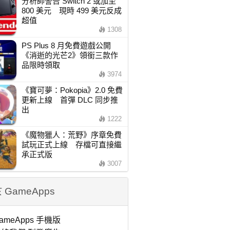
分析師警告 Switch 2 或加至
800 美元 現時 499 美元反成
超值
1308
PS Plus 8 月免費遊戲公開
《消逝的光芒2》領銜三款作
品限時領取
3974
《寶可夢：Pokopia》2.0 免費
更新上線 首彈 DLC 同步推
出
1222
《魔物獵人：荒野》序章免費
試玩正式上線 存檔可直接繼
承正式版
3007
 GameApps
ameApps 手機版