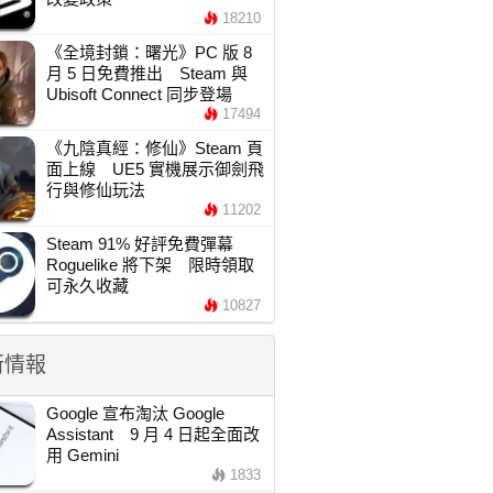
18210
《全境封鎖：曙光》PC 版 8
月 5 日免費推出 Steam 與
Ubisoft Connect 同步登場
17494
《九陰真經：修仙》Steam 頁
面上線 UE5 實機展示御劍飛
行與修仙玩法
11202
Steam 91% 好評免費彈幕
Roguelike 將下架 限時領取
可永久收藏
10827
新情報
Google 宣布淘汰 Google
Assistant 9 月 4 日起全面改
用 Gemini
1833