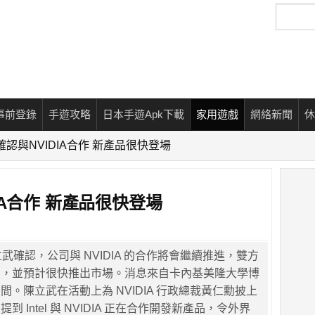
搜
尋
事前登錄
手遊攻略
日本手遊Apk下載
家用遊戲
網絡新聞
休
CEO確認與NVIDIA合作 新產品很快登場
IDIA合作 新產品很快登場
陳立武確認，公司與 NVIDIA 的合作將會繼續推進，雙方
」，並預計很快推出市場。消息來自卡內基美隆大學博
。陳立武在活動上為 NVIDIA 行政總裁黃仁勳披上
 Intel 與 NVIDIA 正在合作開發新產品，令外界