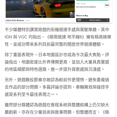
不少媒體特別讚賞遊戲的街機競速手感與駕駛樂趣，其中
IGN 與 VGC 均指出，《極限競速 地平線6》擁有極高娛樂
性，並成功帶來系列目前最完整的開放世界競速體驗。
除了畫面表現外，日本地圖設計亦成為今次最大焦點。評
論指出，地圖密度比外界傳聞更高，並加入大量具真實感
的地區細節與特色道路，進一步提升探索感與沉浸感。
另外，遊戲戰役節奏亦被認為較前作更理想，避免重複過
去作品的部分問題。多篇評論亦提到，車輛聲效與操控手
感是系列至今最佳表現之一。
雖然部分媒體認為遊戲在進程系統與整體結構上仍欠缺大
膽創新，亦存在少量技術與敘事問題，但整體而言，《極