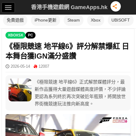
香港手機遊戲網 GameApps.hk
免費遊戲
iPhone更新
Steam
Xbox
UBISOFT
XBOXSX
PC
《極限競速 地平線6》評分解禁爆紅 日
本舞台獲IGN滿分盛讚
2026-05-14
12007
《極限競速 地平線6》正式解禁媒體評分，最
新作品獲得大量遊戲媒體高度評價，不少評論
更認為系列終於再次突破近年瓶頸，將開放世
界街機競速玩法推向新高度。