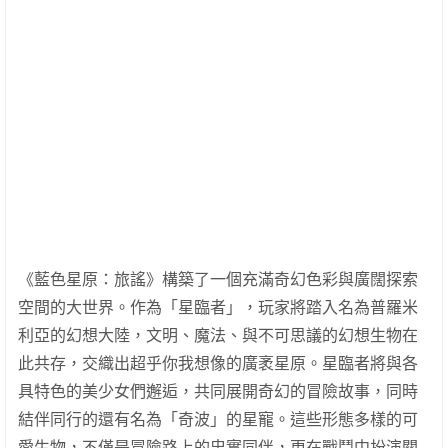
《藍色星原：旅謠》構築了一個充滿奇幻色彩與廣闊探索
空間的大世界。作為「星臨者」，玩家將踏入名為普羅米
利亞的幻想大陸，文明、魔法、與不可思議的幻想生物在
此共存，交織出超乎你我想像的廣袤星原。星臨者將與各
具特色的美少女們邂逅，共同展開奇幻的冒險故事，同時
結伴同行的還有名為「奇波」的星寵。這些形態多樣的可
愛生物，不僅是冒險路上的忠實同伴，更在戰鬥中扮演關