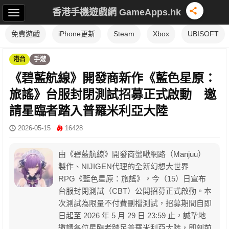
香港手機遊戲網 GameApps.hk
免費遊戲
iPhone更新
Steam
Xbox
UBISOFT
港台
手遊
《碧藍航線》開發商新作《藍色星原：
旅謠》台服封閉測試招募正式啟動 邀
請星臨者踏入普羅米利亞大陸
2026-05-15
16428
由《碧藍航線》開發商蠻啾網路（Manjuu）
製作、NIJIGEN代理的全新幻想大世界
RPG《藍色星原：旅謠》，今（15）日宣布
台服封閉測試（CBT）公開招募正式啟動。本
次測試為限量不付費刪檔測試，招募期間自即
日起至 2026 年 5 月 29 日 23:59 止，誠摯地
邀請各位星臨者踏足普羅米利亞大陸，即刻前