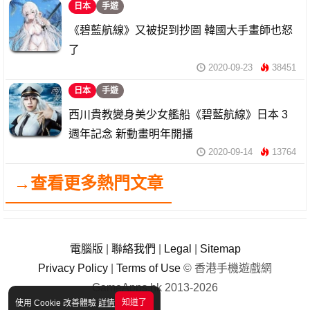
日本
手遊
《碧藍航線》又被捉到抄圖 韓國大手畫師也怒
了
2020-09-23
38451
日本
手遊
西川貴教變身美少女艦船《碧藍航線》日本 3
週年記念 新動畫明年開播
2020-09-14
13764
→查看更多熱門文章
電腦版
|
聯絡我們
|
Legal
|
Sitemap
Privacy Policy
|
Terms of Use
© 香港手機遊戲網
GameApps.hk 2013-2026
知道了
使用 Cookie 改善體驗
詳情