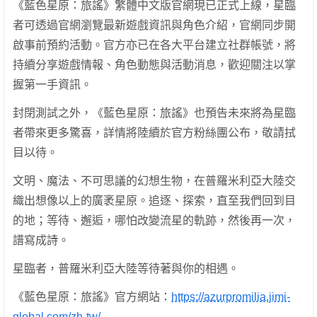
《藍色星原：旅謠》繁體中文版官網現已正式上線，星臨
者可透過官網瀏覽最新遊戲資訊與角色介紹，官網同步開
啟事前預約活動。官方亦已在各大平台建立社群帳號，將
持續分享遊戲情報、角色動態與活動消息，歡迎關注以掌
握第一手資訊。
封閉測試之外，《藍色星原：旅謠》也預告未來將為星臨
者帶來更多驚喜，詳情將陸續於官方粉絲團公布，敬請拭
目以待。
文明、魔法、不可思議的幻想生物，在普羅米利亞大陸交
織出想像以上的廣袤星原。追逐、探索，直至我們回到目
的地；等待、邂逅，哪怕改變流星的軌跡，然後再一次，
譜寫成詩。
星臨者，普羅米利亞大陸等待著與你的相遇。
《藍色星原：旅謠》官方網站：
https://azurpromilia.jimi-
global.com/zh-tw/