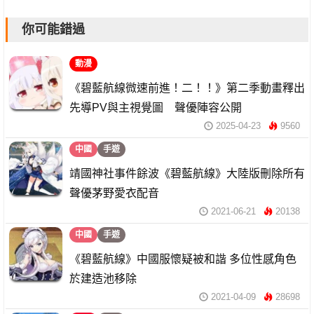
你可能錯過
動漫
《碧藍航線微速前進！二！！》第二季動畫釋出
先導PV與主視覺圖 聲優陣容公開
2025-04-23
9560
中國
手遊
靖國神社事件餘波《碧藍航線》大陸版刪除所有
聲優茅野愛衣配音
2021-06-21
20138
中國
手遊
《碧藍航線》中國服懷疑被和諧 多位性感角色
於建造池移除
2021-04-09
28698