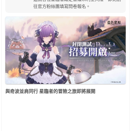
往官方粉絲團填寫問卷報名。
與奇波並肩同行
星臨者的冒險之旅即將展開