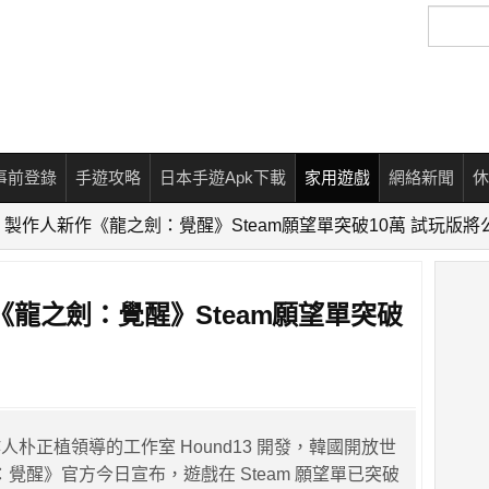
搜
尋
事前登錄
手遊攻略
日本手遊Apk下載
家用遊戲
網絡新聞
休
製作人新作《龍之劍：覺醒》Steam願望單突破10萬 試玩版將
龍之劍：覺醒》Steam願望單突破
朴正植領導的工作室 Hound13 開發，韓國開放世
：覺醒》官方今日宣布，遊戲在 Steam 願望單已突破