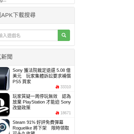
APK下載搜尋
氣新聞
Sony 獲法院裁定退還 5.08 億
美元 玩家集體訴訟要求補償
PS5 買家
33310
玩家質疑一周停玩無效 認為
放棄 PlayStation 才能迫 Sony
改變政策
18671
Steam 91% 好評免費彈幕
Roguelike 將下架 限時領取
可永久收藏