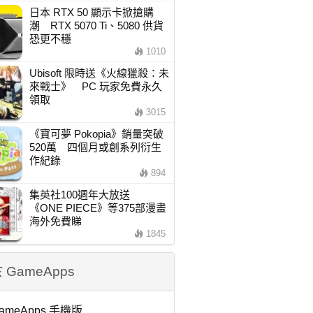
日本 RTX 50 顯示卡掀搶購
潮 RTX 5070 Ti、5080 供貨
恐更不穩
1010
Ubisoft 限時送《火線獵殺：未
來戰士》 PC 玩家免費永久
領取
3015
《寶可夢 Pokopia》銷量突破
520萬 四個月或創系列衍生
作紀錄
894
集英社100週年大放送
《ONE PIECE》等375部漫畫
海外免費睇
1845
 GameApps
ameApps 手機版