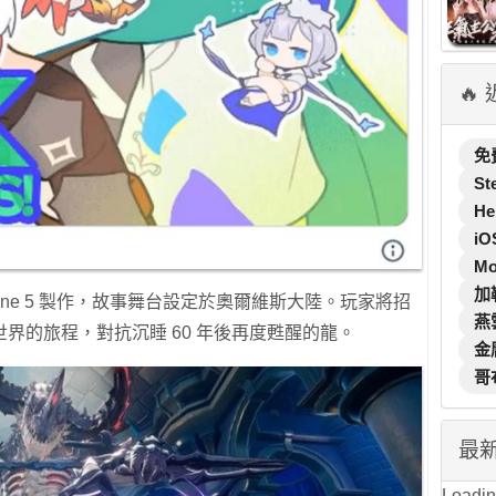
🔥
免
St
He
iO
M
加
ngine 5 製作，故事舞台設定於奧爾維斯大陸。玩家將招
燕
界的旅程，對抗沉睡 60 年後再度甦醒的龍。
金
哥
最
Loading