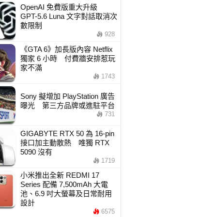
OpenAI 免費版重大升級
GPT-5.6 Luna 文字對話取消次
數限制
928
《GTA 6》加長版內容 Netflix
獨家 6 小時 付費牆安排惹玩
家不滿
1743
Sony 擬增加 PlayStation 廣告
曝光 第三方品牌或進駐平台
731
GIGABYTE RTX 50 為 16-pin
接口加主動散熱 唯獨 RTX
5090 沒有
1719
小米推出全新 REDMI 17
Series 配備 7,500mAh 大電
池、6.9 吋大螢幕及日常耐用
設計
6575