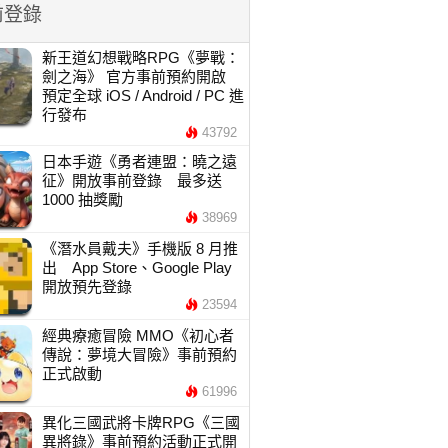
前登錄
新王道幻想戰略RPG《夢戰：
劍之海》 官方事前預約開啟
預定全球 iOS / Android / PC 進
行發布
43792
日本手遊《勇者連盟：曉之遠
征》開放事前登錄 最多送
1000 抽獎勵
38969
《潛水員戴夫》手機版 8 月推
出 App Store、Google Play
開放預先登錄
23594
經典療癒冒險 MMO《初心者
傳說：夢境大冒險》事前預約
正式啟動
61996
異化三國武將卡牌RPG《三國
異將錄》事前預約活動正式開