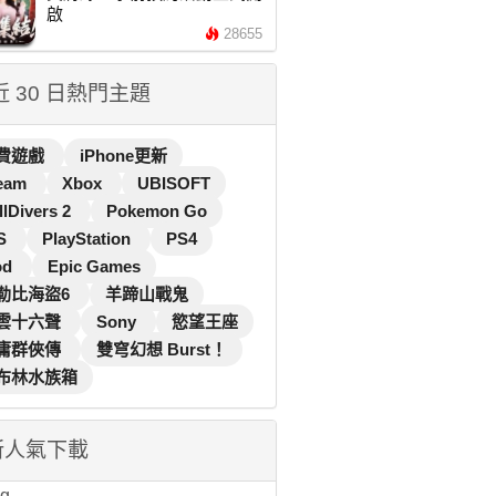
啟
28655
 近 30 日熱門主題
費遊戲
iPhone更新
eam
Xbox
UBISOFT
llDivers 2
Pokemon Go
S
PlayStation
PS4
od
Epic Games
勒比海盜6
羊蹄山戰鬼
雲十六聲
Sony
慾望王座
庸群俠傳
雙穹幻想 Burst！
布林水族箱
新人氣下載
...