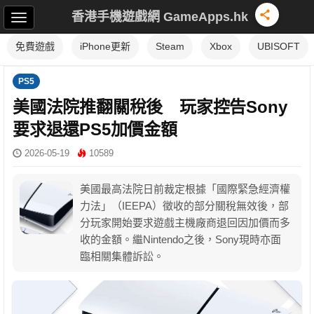
香港手機遊戲網 GameApps.hk
免費遊戲
iPhone更新
Steam
Xbox
UBISOFT
PS5
美國法院推翻關稅後 玩家控告Sony
要求退還PS5加價金額
2026-05-19
10589
美國最高法院日前裁定根據「國際緊急經濟權
力法」（IEEPA）徵收的部分關稅無效後，部
分玩家開始要求遊戲主機廠商退回因加價而多
收的金額。繼Nintendo之後，Sony現時亦面
臨相關集體訴訟。