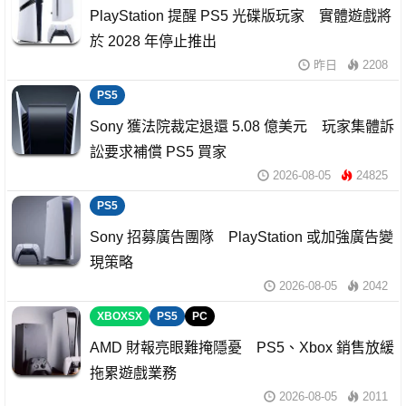
PlayStation 提醒 PS5 光碟版玩家 實體遊戲將
於 2028 年停止推出
昨日
2208
PS5
Sony 獲法院裁定退還 5.08 億美元 玩家集體訴
訟要求補償 PS5 買家
2026-08-05
24825
PS5
Sony 招募廣告團隊 PlayStation 或加強廣告變
現策略
2026-08-05
2042
XBOXSX
PS5
PC
AMD 財報亮眼難掩隱憂 PS5、Xbox 銷售放緩
拖累遊戲業務
2026-08-05
2011